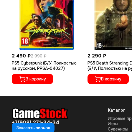
2 490 ₽
2 290 ₽
2 990 ₽
PS5 Cyberpunk (Б/У, Полностью
PS5 Death Stranding D
на русском, PPSA-04027)
(Б/У, Полностью на 
языке, PPSA-01968)
В корзину
В корзину
Каталог
Игровые пр
+7(908) 271-34-34
Игры
Заказать звонок
Сувениры