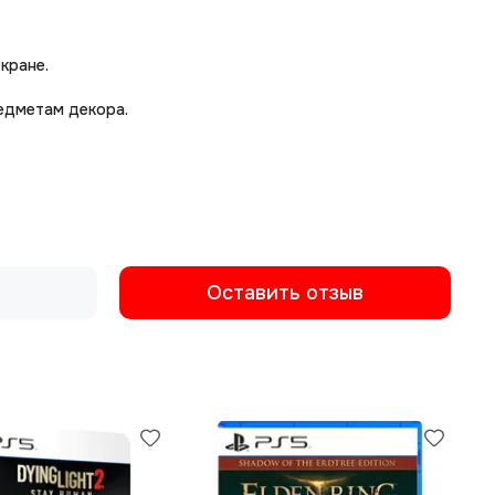
кране.
едметам декора.
Оставить отзыв