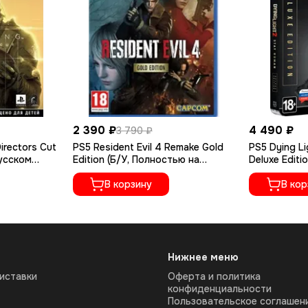
2 390 ₽
4 490 ₽
3 790 ₽
irectors Cut
PS5 Resident Evil 4 Remake Gold
PS5 Dying Li
русском
Edition (Б/У, Полностью на
Deluxe Editi
русском языке, PPSA-07412)
русском яз
В корзину
В кор
Нижнее меню
иставки
Оферта и политика
конфиденциальности
Пользовательское соглашен