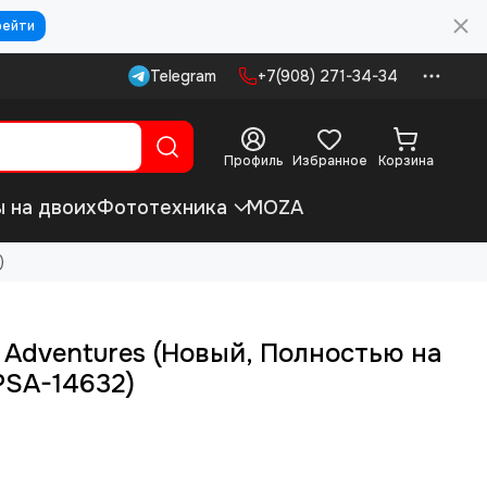
рейти
Telegram
+7(908) 271-34-34
Профиль
Избранное
Корзина
ы на двоих
Фототехника
MOZA
)
 Adventures (Новый, Полностью на
PSA-14632)