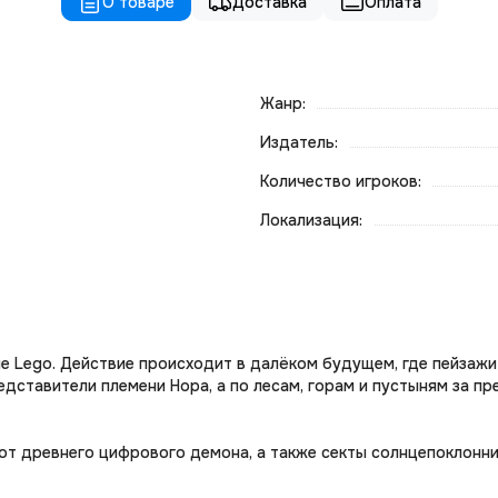
О товаре
Доставка
Оплата
Жанр:
Издатель:
Количество игроков:
Локализация:
ле Lego. Действие происходит в далёком будущем, где пейзажи
дставители племени Нора, а по лесам, горам и пустыням за п
от древнего цифрового демона, а также секты солнцепоклонни