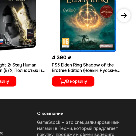
4 390 ₽
1 
ght 2: Stay Human
PS5 Elden Ring Shadow of the
PS
on (Б/У, Полностью на
Erdtree Edition (Новый, Русские
Ру
ыке, PPSA-02262)
субтитры, PPSA-04609)
зину
В корзину
О компании
GameStock — это специализированный
магазин в Перми, который предлагает
ие
покупку, продажу и обмен видеоигр,