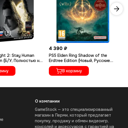
4 390 ₽
1 
ght 2: Stay Human
PS5 Elden Ring Shadow of the
PS
on (Б/У, Полностью на
Erdtree Edition (Новый, Русские
Ру
ыке, PPSA-02262)
субтитры, PPSA-04609)
зину
В корзину
О компании
GameStock — это специализированный
магазин в Перми, который предлагает
ие
покупку, продажу и обмен видеоигр,
консолей и аксессуаров с гарантией на