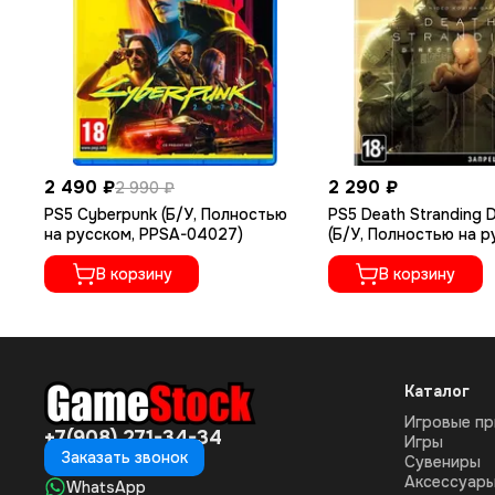
2 490 ₽
2 290 ₽
2 990 ₽
PS5 Cyberpunk (Б/У, Полностью
PS5 Death Stranding D
на русском, PPSA-04027)
(Б/У, Полностью на 
языке, PPSA-01968)
В корзину
В корзину
Каталог
Игровые пр
+7(908) 271-34-34
Игры
Заказать звонок
Сувениры
Аксессуар
WhatsApp