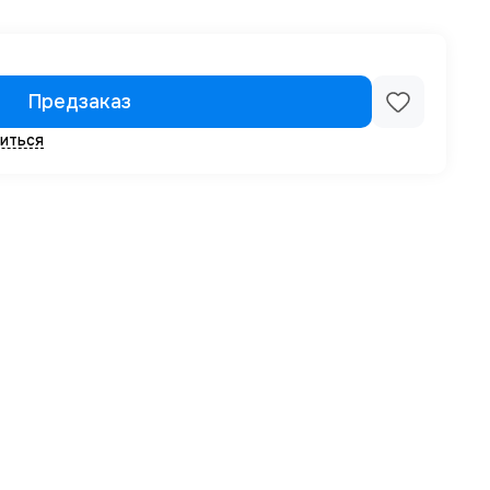
Предзаказ
иться