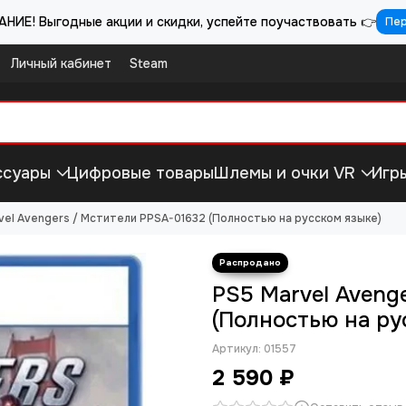
НИЕ! Выгодные акции и скидки, успейте поучаствовать 👉
Пе
Личный кабинет
Steam
ссуары
Цифровые товары
Шлемы и очки VR
Игр
vel Avengers / Мстители PPSA-01632 (Полностью на русском языке)
PS5 Marvel Aveng
(Полностью на ру
Артикул:
01557
2 590 ₽