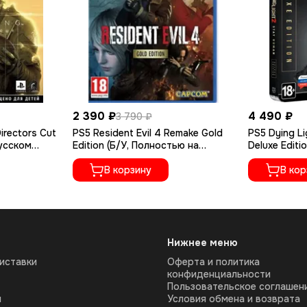
2 390 ₽
4 490 ₽
3 790 ₽
irectors Cut
PS5 Resident Evil 4 Remake Gold
PS5 Dying Li
русском
Edition (Б/У, Полностью на
Deluxe Editi
русском языке, PPSA-07412)
русском яз
В корзину
В кор
Нижнее меню
иставки
Оферта и политика
конфиденциальности
Пользовательское соглашен
ы
Условия обмена и возврата