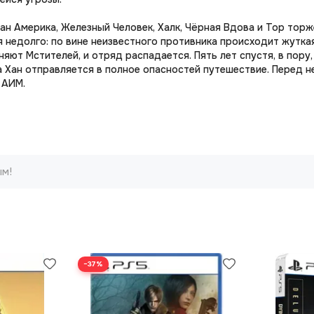
тан Америка, Железный Человек, Халк, Чёрная Вдова и Тор то
я недолго: по вине неизвестного противника происходит жутк
ют Мстителей, и отряд распадается. Пять лет спустя, в пору,
 Хан отправляется в полное опасностей путешествие. Перед н
 АИМ.
ым!
−37%