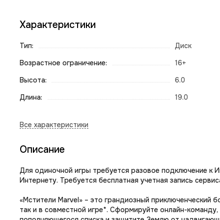
Характеристики
Тип:
Диск
Возрастное ограничение:
16+
Высота:
6.0
Длина:
19.0
Описание
Для одиночной игры требуется разовое подключение к Ин
Интернету. Требуется бесплатная учетная запись сервиса
«Мстители Marvel» – это грандиозный приключенческий б
так и в совместной игре*. Сформируйте онлайн-команду,
пополняющегося списка и защитите Землю от надвигающ