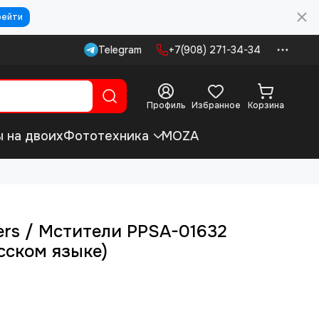
рейти
Telegram
+7(908) 271-34-34
Профиль
Избранное
Корзина
ы на двоих
Фототехника
MOZA
ers / Мстители PPSA-01632
сском языке)