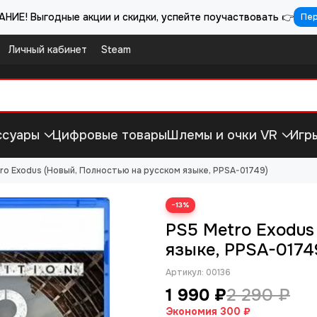
НИЕ! Выгодные акции и скидки, успейте поучаствовать 👉
Пе
Личный кабинет
Steam
ссуары
Цифровые товары
Шлемы и очки VR
Игр
ro Exodus (Новый, Полностью на русском языке, PPSA-01749)
−13%
PS5 Metro Exodus
языке, PPSA-0174
Артикул:
00136
1 990 ₽
2 290 ₽
Экономия
300 ₽