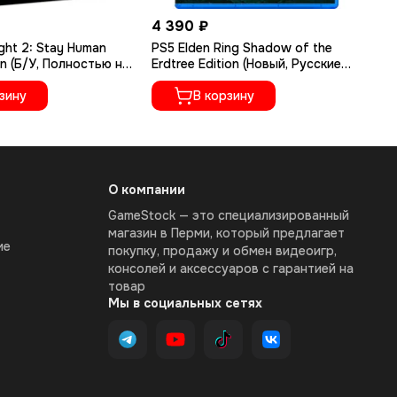
4 390 ₽
1 
ght 2: Stay Human
PS5 Elden Ring Shadow of the
PS
on (Б/У, Полностью на
Erdtree Edition (Новый, Русские
Ру
ыке, PPSA-02262)
субтитры, PPSA-04609)
зину
В корзину
О компании
GameStock — это специализированный
магазин в Перми, который предлагает
ие
покупку, продажу и обмен видеоигр,
консолей и аксессуаров с гарантией на
товар
Мы в социальных сетях