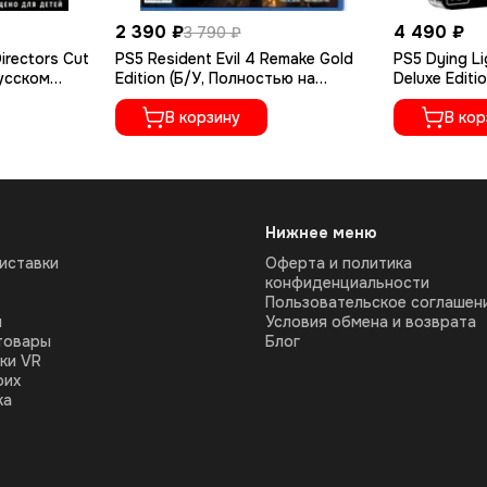
2 390 ₽
4 490 ₽
3 790 ₽
irectors Cut
PS5 Resident Evil 4 Remake Gold
PS5 Dying Li
русском
Edition (Б/У, Полностью на
Deluxe Editi
русском языке, PPSA-07412)
русском яз
В корзину
В кор
Нижнее меню
иставки
Оферта и политика
конфиденциальности
Пользовательское соглашен
ы
Условия обмена и возврата
товары
Блог
ки VR
оих
ка