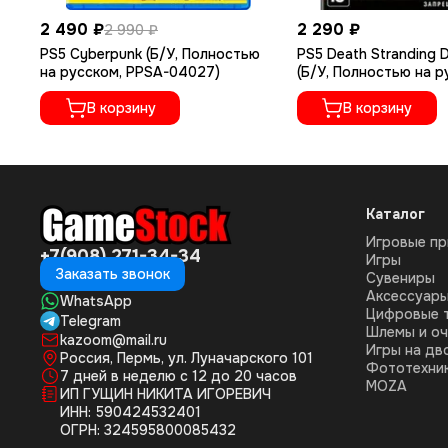
2 490 ₽
2 290 ₽
2 990 ₽
PS5 Cyberpunk (Б/У, Полностью
PS5 Death Stranding D
на русском, PPSA-04027)
(Б/У, Полностью на 
языке, PPSA-01968)
В корзину
В корзину
Каталог
Игровые пр
+7(908) 271-34-34
Игры
Заказать звонок
Сувениры
Аксессуар
WhatsApp
Цифровые 
Telegram
Шлемы и оч
kazoom@mail.ru
Игры на дв
Россия, Пермь, ул. Луначарского 101
Фототехни
7 дней в неделю с 12 до 20 часов
MOZA
ИП ГУЩИН НИКИТА ИГОРЕВИЧ
ИНН: 590424532401
ОГРН: 324595800085432