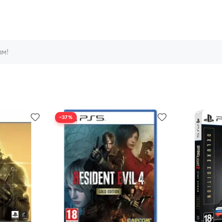
ым!
−37%