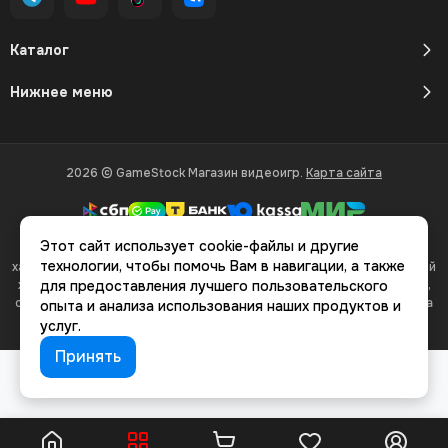
Каталог
Нижнее меню
2026 © GameStock Магазин видеоигр.
Карта сайта
Этот сайт использует cookie-файлы и другие
Вся представленная на сайте информация, касающаяся
технологии, чтобы помочь Вам в навигации, а также
характеристик, стоимости товаров и услуг, носит информационный
характер и ни при каких условиях не является публичной офертой,
для предоставления лучшего пользовательского
определяемой положениями Статьи 437(2) Гражданского кодекса
опыта и анализа использования наших продуктов и
РФ.
услуг.
Принять