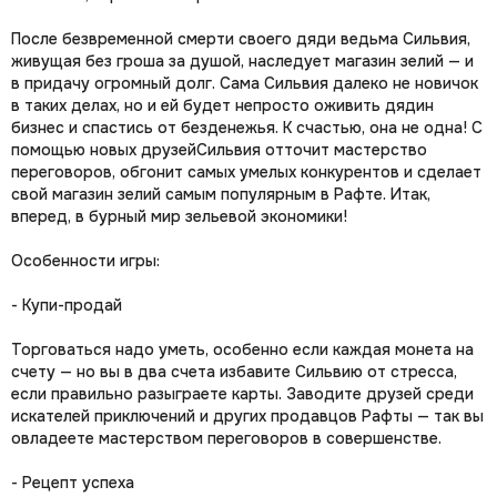
После безвременной смерти своего дяди ведьма Сильвия,
живущая без гроша за душой, наследует магазин зелий — и
в придачу огромный долг. Сама Сильвия далеко не новичок
в таких делах, но и ей будет непросто оживить дядин
бизнес и спастись от безденежья. К счастью, она не одна! С
помощью новых друзейСильвия отточит мастерство
переговоров, обгонит самых умелых конкурентов и сделает
свой магазин зелий самым популярным в Рафте. Итак,
вперед, в бурный мир зельевой экономики!
Особенности игры:
- Купи-продай
Торговаться надо уметь, особенно если каждая монета на
счету — но вы в два счета избавите Сильвию от стресса,
если правильно разыграете карты. Заводите друзей среди
искателей приключений и других продавцов Рафты — так вы
овладеете мастерством переговоров в совершенстве.
- Рецепт успеха