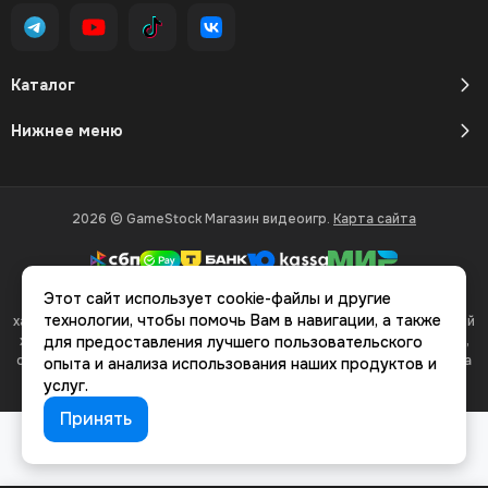
Каталог
Нижнее меню
2026 © GameStock Магазин видеоигр.
Карта сайта
Этот сайт использует cookie-файлы и другие
Вся представленная на сайте информация, касающаяся
технологии, чтобы помочь Вам в навигации, а также
характеристик, стоимости товаров и услуг, носит информационный
характер и ни при каких условиях не является публичной офертой,
для предоставления лучшего пользовательского
определяемой положениями Статьи 437(2) Гражданского кодекса
опыта и анализа использования наших продуктов и
РФ.
услуг.
Принять