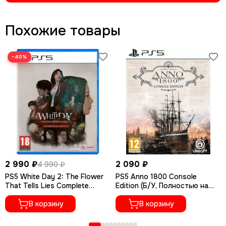
Похожие товары
−40%
2 990 ₽
2 090 ₽
4 990 ₽
PS5 White Day 2: The Flower
PS5 Anno 1800 Console
That Tells Lies Complete
Edition (Б/У, Полностью на
Edition PPSA- (Русские
русском языке, PPSA-04719)
субтитры)
В корзину
В корзину