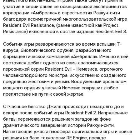
известного как Немезис. Игроки также смогут принять
участие в серии ранее не освещавшихся экспериментов
корпорации «Амбрелла» в окрестностях Раккун-сити
благодаря ассиметричной многопользовательской игре
Resident Evil Resistance, (ранее известной как Project
Resistance) включенной в состав издания Resident Evil 3.
События игры разворачиваются во время вспышки T-
вируса, биологического оружия, разработанного
фармацевтической компанией «Амбрелла». Именно в ней
состоялся дебют одного из самых запоминающихся
персонажей серии Resident Evil – Немезиса, огромного
человекоподобного монстра, искусственно созданного
предельно жестоким и умным. Вооруженный арсеналом
мощного оружия ужасный Немезис сокрушит любое
препятствие на пути к своей жертве.
Отчаянное бегство Джилл происходит незадолго до и
вскоре после событий игры Resident Evil 2. Напряженные
битвы перемежаются решением загадок на фоне
драматического завершения истории Раккун-сити.
Нагнетающая ужас атмосфера оригинальной игры и новые
решения на базе технологии RE Engine, прежде