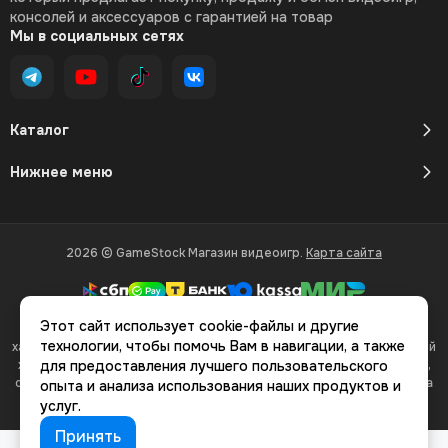
консолей и аксессуаров с гарантией на товар
Мы в социальных сетях
Каталог
Нижнее меню
2026 © GameStock Магазин видеоигр.
Карта сайта
Этот сайт использует cookie-файлы и другие
Вся представленная на сайте информация, касающаяся
технологии, чтобы помочь Вам в навигации, а также
характеристик, стоимости товаров и услуг, носит информационный
характер и ни при каких условиях не является публичной офертой,
для предоставления лучшего пользовательского
определяемой положениями Статьи 437(2) Гражданского кодекса
опыта и анализа использования наших продуктов и
РФ.
услуг.
Принять