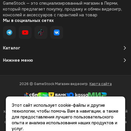
GameStock — это специализированный магазин в Перми,
который предлагает покупку, продажу и обмен видеоигр,
консолей и аксессуаров с гарантией на товар
Мы в социальных сетях
Каталог
Нижнее меню
2026 © GameStock Магазин видеоигр.
Карта сайта
Этот сайт использует cookie-файлы и другие
Вся представленная на сайте информация, касающаяся
технологии, чтобы помочь Вам в навигации, а также
характеристик, стоимости товаров и услуг, носит информационный
характер и ни при каких условиях не является публичной офертой,
для предоставления лучшего пользовательского
определяемой положениями Статьи 437(2) Гражданского кодекса
опыта и анализа использования наших продуктов и
РФ.
услуг.