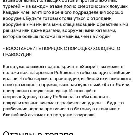
взрывоопасных ползающих ботов и противопехотных
турелей — на каждом этаже полно смертоносных ловушек.
Каждый член элитного военного подразделения хорошо
вооружен. Будьте готовы столкнуться с отрядами,
вооруженными миниганами, спецназовцами с реактивными
ранцами или даже врагами, вооруженными катанами,
которые больше похожи на машины, чем на людей.
- ВОССТАНОВИТЕ ПОРЯДОК С ПОМОЩЬЮ ХОЛОДНОГО
ПРАВОСУДИЯ
Когда уже слишком поздно кричать «Замри!», вы можете
положиться на арсенал Робокопа, чтобы охладить амбиции
врагов. Чтобы вершить правосудие, выбирайте из широкого
спектра мощного оружия, включая культовый «Авто-9» или
совершенно новую криопушку. Используйте
непревзойденную силу Робокопа, чтобы наносить
сокрушительные кинематографические удары — будь то
разбивание черепа противника о бетонную стену или о
ближайший автомат по продаже газировки.
Отзывы о товаре