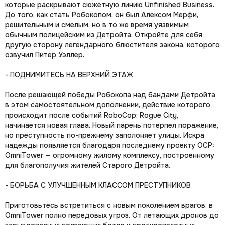
которые раскрывают сюжетную линию Unfinished Business.
До того, как стать Робокопом, он был Алексом Мерфи,
решительным и смелым, но в то же время уязвимым
обычным полицейским из Детройта. Откройте для себя
другую сторону легендарного блюстителя закона, которого
озвучил Питер Уэллер.
- ПОДНИМИТЕСЬ НА ВЕРХНИЙ ЭТАЖ
После решающей победы Робокопа над бандами Детройта
в этом самостоятельном дополнении, действие которого
происходит после событий RoboCop: Rogue City,
начинается новая глава. Новый парень потерпел поражение,
но преступность по-прежнему заполоняет улицы. Искра
надежды появляется благодаря последнему проекту OCP:
OmniTower — огромному жилому комплексу, построенному
для благополучия жителей Старого Детройта.
- БОРЬБА С УЛУЧШЕННЫМ КЛАССОМ ПРЕСТУПНИКОВ
Приготовьтесь встретиться с новым поколением врагов: в
OmniTower полно передовых угроз. От летающих дронов до