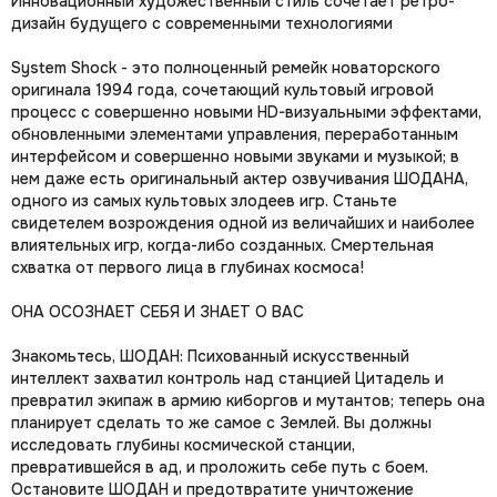
Инновационный художественный стиль сочетает ретро-
дизайн будущего с современными технологиями
System Shock - это полноценный ремейк новаторского
оригинала 1994 года, сочетающий культовый игровой
процесс с совершенно новыми HD-визуальными эффектами,
обновленными элементами управления, переработанным
интерфейсом и совершенно новыми звуками и музыкой; в
нем даже есть оригинальный актер озвучивания ШОДАНА,
одного из самых культовых злодеев игр. Станьте
свидетелем возрождения одной из величайших и наиболее
влиятельных игр, когда-либо созданных. Смертельная
схватка от первого лица в глубинах космоса!
ОНА ОСОЗНАЕТ СЕБЯ И ЗНАЕТ О ВАС
Знакомьтесь, ШОДАН: Психованный искусственный
интеллект захватил контроль над станцией Цитадель и
превратил экипаж в армию киборгов и мутантов; теперь она
планирует сделать то же самое с Землей. Вы должны
исследовать глубины космической станции,
превратившейся в ад, и проложить себе путь с боем.
Остановите ШОДАН и предотвратите уничтожение