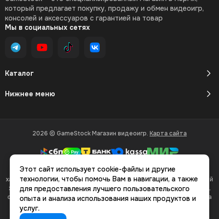
который предлагает покупку, продажу и обмен видеоигр,
консолей и аксессуаров с гарантией на товар
Мы в социальных сетях
Каталог
Нижнее меню
2026 © GameStock Магазин видеоигр.
Карта сайта
Этот сайт использует cookie-файлы и другие
Вся представленная на сайте информация, касающаяся
технологии, чтобы помочь Вам в навигации, а также
характеристик, стоимости товаров и услуг, носит информационный
характер и ни при каких условиях не является публичной офертой,
для предоставления лучшего пользовательского
определяемой положениями Статьи 437(2) Гражданского кодекса
опыта и анализа использования наших продуктов и
РФ.
услуг.