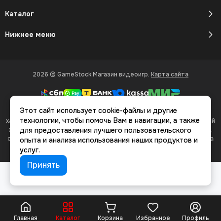
Каталог
Нижнее меню
2026 © GameStock Магазин видеоигр.
Карта сайта
Этот сайт использует cookie-файлы и другие
Вся представленная на сайте информация, касающаяся
технологии, чтобы помочь Вам в навигации, а также
характеристик, стоимости товаров и услуг, носит информационный
характер и ни при каких условиях не является публичной офертой,
для предоставления лучшего пользовательского
определяемой положениями Статьи 437(2) Гражданского кодекса
опыта и анализа использования наших продуктов и
РФ.
услуг.
Принять
Главная
Каталог
Корзина
Избранное
Профиль