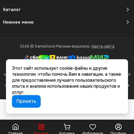
Каталог
Нижнее меню
2026 © GameStock Магазин видеоигр.
Карта сайта
Этот сайт использует cookie-файлы и другие
Вся представленная на сайте информация, касающаяся
технологии, чтобы помочь Вам в навигации, а также
характеристик, стоимости товаров и услуг, носит информационный
характер и ни при каких условиях не является публичной офертой,
для предоставления лучшего пользовательского
определяемой положениями Статьи 437(2) Гражданского кодекса
опыта и анализа использования наших продуктов и
РФ.
услуг.
Принять
Главная
Каталог
Корзина
Избранное
Профиль