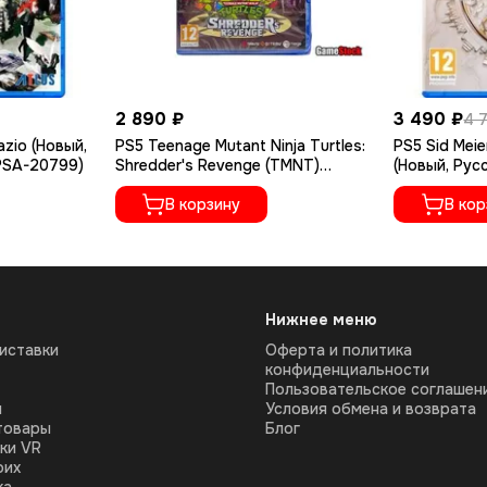
2 890 ₽
3 490 ₽
4 
azio (Новый,
PS5 Teenage Mutant Ninja Turtles:
PS5 Sid Meier
PSA-20799)
Shredder's Revenge (TMNT)
(Новый, Рус
(Новый, Английская версия,
04203)
PPSA-06731)
В корзину
В кор
Нижнее меню
иставки
Оферта и политика
конфиденциальности
Пользовательское соглашен
ы
Условия обмена и возврата
товары
Блог
ки VR
оих