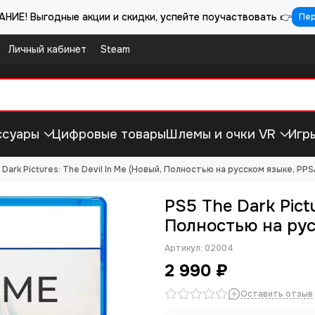
НИЕ! Выгодные акции и скидки, успейте поучаствовать 👉
Пе
Личный кабинет
Steam
ссуары
Цифровые товары
Шлемы и очки VR
Игр
 Dark Pictures: The Devil In Me (Новый, Полностью на русском языке, PP
PS5 The Dark Pictu
Полностью на рус
Артикул:
02004
2 990 ₽
Оставить отзыв