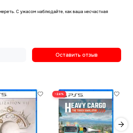
мереть. С ужасом наблюдайте, как ваша несчастная
Оставить отзыв
−24%
−