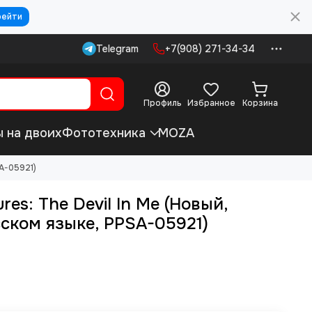
рейти
Telegram
+7(908) 271-34-34
Профиль
Избранное
Корзина
ы на двоих
Фототехника
MOZA
SA-05921)
res: The Devil In Me (Новый,
ском языке, PPSA-05921)