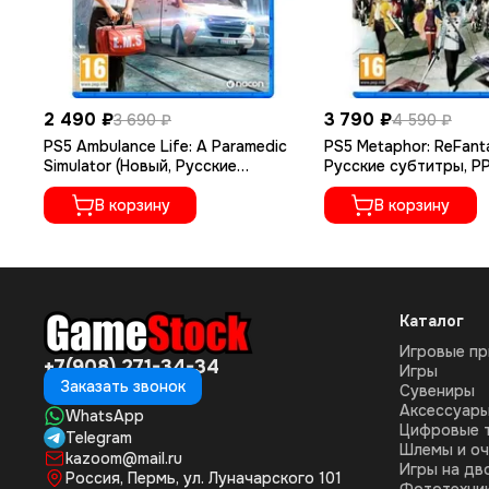
2 490 ₽
3 790 ₽
3 690 ₽
4 590 ₽
PS5 Ambulance Life: A Paramedic
PS5 Metaphor: ReFant
Simulator (Новый, Русские
Русские субтитры, P
субтитры, PPSA-15528)
В корзину
В корзину
Каталог
Игровые пр
+7(908) 271-34-34
Игры
Заказать звонок
Сувениры
Аксессуар
WhatsApp
Цифровые 
Telegram
Шлемы и оч
kazoom@mail.ru
Игры на дв
Россия, Пермь, ул. Луначарского 101