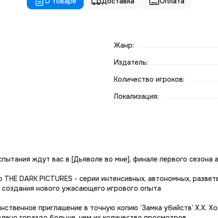
О товаре
Доставка
Оплата
Жанр:
Издатель:
Количество игроков:
Локализация:
пытания ждут вас в [Дьяволе во мне], финале первого сезона ан
мир THE DARK PICTURES - серии интенсивных, автономных, разве
 создания нового ужасающего игрового опыта
ственное приглашение в точную копию ‘Замка убийств’ Х.Х. Хо
авлено гораздо больше, чем их количество просмотров…