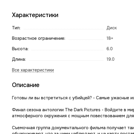
Характеристики
Тип:
Диск
Возрастное ограничение:
18+
Высота:
6.0
Длина:
19.0
Описание
Готовы ли вы встретиться с убийцей? - Самые ужасные ис
Финал сезона антологии The Dark Pictures - Войдите в 
атмосферного окружения с мощным повествованием для
Съемочная группа документального фильма получает таин
обнаруживают, что за ними наблюдают, и на карту пост