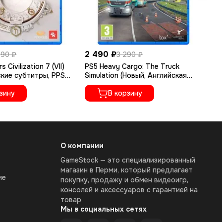
2 490 ₽
2 
790 ₽
3 290 ₽
s Civilization 7 (VII)
PS5 Heavy Cargo: The Truck
PS
ские субтитры, PPSA-
Simulation (Новый, Английская
Ру
версия, PPSA-18001)
зину
В корзину
О компании
GameStock — это специализированный
магазин в Перми, который предлагает
ие
покупку, продажу и обмен видеоигр,
консолей и аксессуаров с гарантией на
товар
Мы в социальных сетях