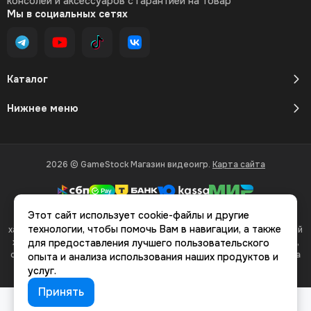
консолей и аксессуаров с гарантией на товар
Мы в социальных сетях
Каталог
Нижнее меню
2026 © GameStock Магазин видеоигр.
Карта сайта
Этот сайт использует cookie-файлы и другие
Вся представленная на сайте информация, касающаяся
технологии, чтобы помочь Вам в навигации, а также
характеристик, стоимости товаров и услуг, носит информационный
характер и ни при каких условиях не является публичной офертой,
для предоставления лучшего пользовательского
определяемой положениями Статьи 437(2) Гражданского кодекса
опыта и анализа использования наших продуктов и
РФ.
услуг.
Принять