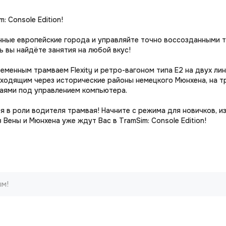
 Console Edition!
ичные европейские города и управляйте точно воссозданными 
 вы найдёте занятия на любой вкус!
еменным трамваем Flexity и ретро-вагоном типа E2 на двух ли
оходящим через исторические районы немецкого Мюнхена, на 
аями под управлением компьютера.
 в роли водителя трамвая! Начните с режима для новичков, и
Вены и Мюнхена уже ждут Вас в TramSim: Console Edition!
ым!