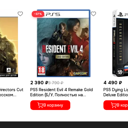
−37%
2 390 ₽
4 490 ₽
3 790 ₽
irectors Cut
PS5 Resident Evil 4 Remake Gold
PS5 Dying Li
русском
Edition (Б/У, Полностью на
Deluxe Editi
русском языке, PPSA-07412)
русском яз
В корзину
В кор