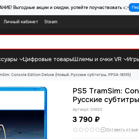
НИЕ! Выгодные акции и скидки, успейте поучаствовать 👉
Пе
Личный кабинет
Steam
ссуары
Цифровые товары
Шлемы и очки VR
Игр
mSim: Console Edition Deluxe (Новый, Русские субтитры, PPSA-18135)
PS5 TramSim: Cons
Русские субтитры
Артикул:
03650
3 790 ₽
Оставить отзыв