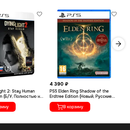
4 390 ₽
1 
ght 2: Stay Human
PS5 Elden Ring Shadow of the
PS
on (Б/У, Полностью на
Erdtree Edition (Новый, Русские
Ру
ыке, PPSA-02262)
субтитры, PPSA-04609)
зину
В корзину