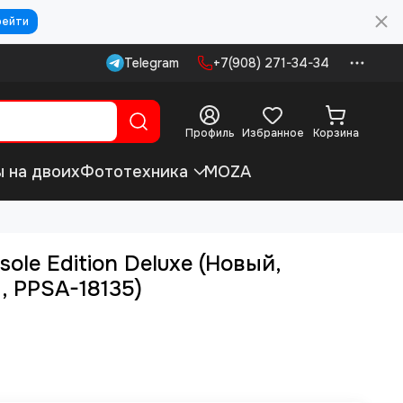
рейти
Telegram
+7(908) 271-34-34
Профиль
Избранное
Корзина
ы на двоих
Фототехника
MOZA
ole Edition Deluxe (Новый,
, PPSA-18135)