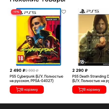
−17%
2 490 ₽
2 290 ₽
2 990 ₽
PS5 Cyberpunk (Б/У, Полностью
PS5 Death Stranding D
на русском, PPSA-04027)
(Б/У, Полностью на 
языке, PPSA-01968)
В корзину
В корзину