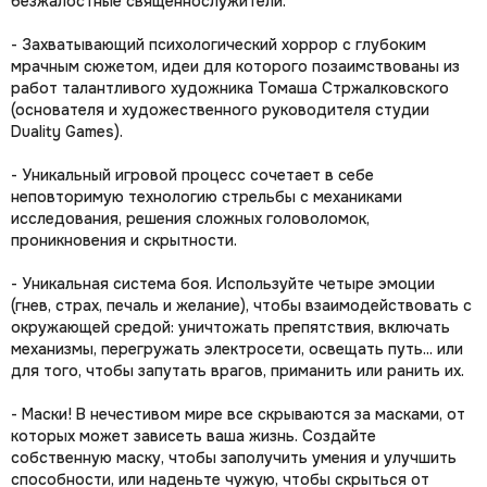
безжалостные священнослужители.
- Захватывающий психологический хоррор с глубоким
мрачным сюжетом, идеи для которого позаимствованы из
работ талантливого художника Томаша Стржалковского
(основателя и художественного руководителя студии
Duality Games).
- Уникальный игровой процесс сочетает в себе
неповторимую технологию стрельбы с механиками
исследования, решения сложных головоломок,
проникновения и скрытности.
- Уникальная система боя. Используйте четыре эмоции
(гнев, страх, печаль и желание), чтобы взаимодействовать с
окружающей средой: уничтожать препятствия, включать
механизмы, перегружать электросети, освещать путь... или
для того, чтобы запутать врагов, приманить или ранить их.
- Маски! В нечестивом мире все скрываются за масками, от
которых может зависеть ваша жизнь. Создайте
собственную маску, чтобы заполучить умения и улучшить
способности, или наденьте чужую, чтобы скрыться от