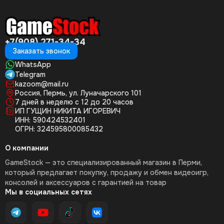
Испытайте приключения егеря Микаэля и откройте для себя
природу и животных Европейского Севера.
- Набор экипировки включает оригинальные костюмы для
+7(908) 271-34-34
каждого персонажа - Ривер, Эйприл, Уоллеса, Джеки и
Заказать звонок
Малачи, которые можно использовать в бесплатной охоте и
WhatsApp
многопользовательском режиме.
Telegram
kazoom@mail.ru
- Hunter's Pack: дробовик с гравировкой, краска для
Россия, Пермь, ул. Луначарского 101
автомобиля и вырезанная из дерева статуэтка муфлона для
7 дней в неделю с 12 до 20 часов
сторожки.
ИП ГУЩИН НИКИТА ИГОРЕВИЧ
ИНН: 590424532401
ОГРН: 324595800085432
О компании
GameStock — это специализированный магазин в Перми,
который предлагает покупку, продажу и обмен видеоигр,
консолей и аксессуаров с гарантией на товар
Мы в социальных сетях