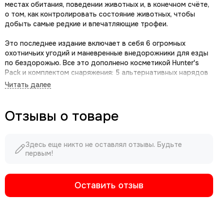
местах обитания, поведении животных и, в конечном счёте,
о том, как контролировать состояние животных, чтобы
добыть самые редкие и впечатляющие трофеи.
Это последнее издание включает в себя 6 огромных
охотничьих угодий и маневренные внедорожники для езды
по бездорожью. Все это дополнено косметикой Hunter's
Pack и комплектом снаряжения: 5 альтернативных нарядов
для ваших игровых охотников, старинное ружье с красивой
гравировкой, краска для автомобиля и впечатляющая
статуя резьбы по дереву для вашего охотничьего домика в
Трансильвании.
Отзывы о товаре
Издание Wild Expeditions включает 6 изысканых дополнений:
Здесь еще никто не оставлял отзывы. Будьте
- Tikamoon Plains - огромное новое охотничье угодье в
первым!
Африке. Исследуйте разнообразные ландшафты, от
продуваемых ветрами гор до смертоносных пустынь и
бескрайних саванн, полных жизни. Присоединяйтесь к
Оставить отзыв
Малачи, профессиональному охотничьему гиду, который
ведет группу искателей приключений по захватывающему
миру равнин Тикамун, вдохновленному африканской дикой