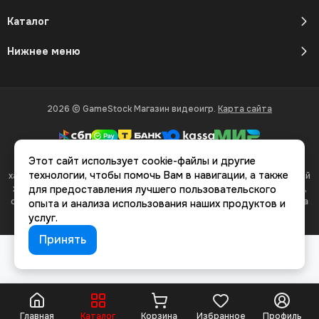
Каталог
Нижнее меню
2026 © GameStock Магазин видеоигр.
Карта сайта
Этот сайт использует cookie-файлы и другие
Вся представленная на сайте информация, касающаяся
технологии, чтобы помочь Вам в навигации, а также
характеристик, стоимости товаров и услуг, носит информационный
характер и ни при каких условиях не является публичной офертой,
для предоставления лучшего пользовательского
определяемой положениями Статьи 437(2) Гражданского кодекса
опыта и анализа использования наших продуктов и
РФ.
услуг.
Принять
Главная
Каталог
Корзина
Избранное
Профиль