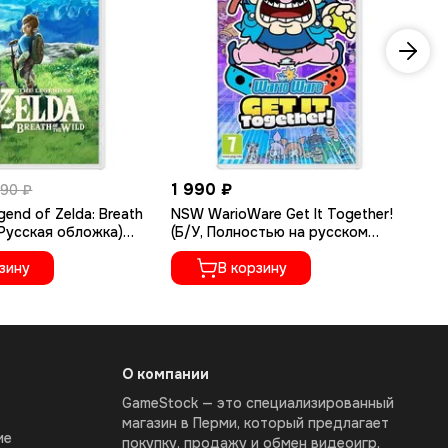
1 990 ₽
3 
990 ₽
end of Zelda: Breath
NSW WarioWare Get It Together!
NS
 (Русская обложка)
(Б/У, Полностью на русском
Sk
ностью на русском
языке)
По
зину
В корзину
О компании
GameStock — это специализированный
магазин в Перми, который предлагает
ие
покупку, продажу и обмен видеоигр,