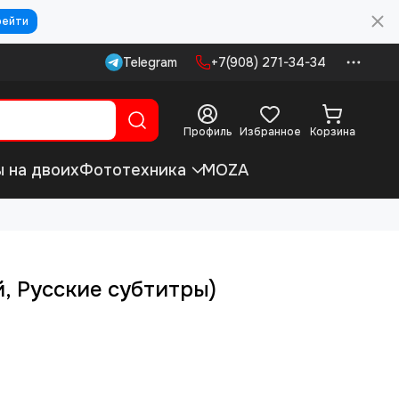
рейти
Telegram
+7(908) 271-34-34
Профиль
Избранное
Корзина
ы на двоих
Фототехника
MOZA
, Русские субтитры)