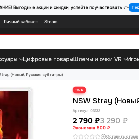
НИЕ! Выгодные акции и скидки, успейте поучаствовать 👉
Пе
Личный кабинет
Steam
ссуары
Цифровые товары
Шлемы и очки VR
Игр
tray (Новый, Русские субтитры)
−15%
NSW Stray (Новый
Артикул:
03133
2 790 ₽
3 290 ₽
Экономия
500 ₽
Оставить отзыв