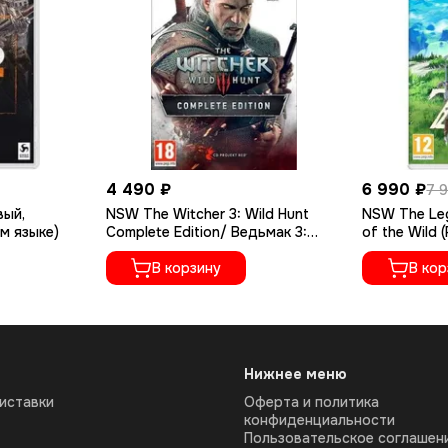
4 490 ₽
6 990 ₽
7 
вый,
NSW The Witcher 3: Wild Hunt
NSW The Leg
м языке)
Complete Edition/ Ведьмак 3:
of the Wild
Дикая охота (Б/У, Полностью на
(Новый, Пол
русском языке)
В корзину
языке)
В кор
Нижнее меню
иставки
Оферта и политика
конфиденциальности
Пользовательское соглашен