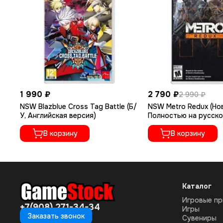
1 990 ₽
2 790 ₽
2 990 ₽
NSW Blazblue Cross Tag Battle (Б/
NSW Metro Redux (Но
У, Английская версия)
Полностью на русско
В корзину
В корзину
Каталог
Игровые пр
+7(908) 271-34-34
Игры
Заказать звонок
Сувениры