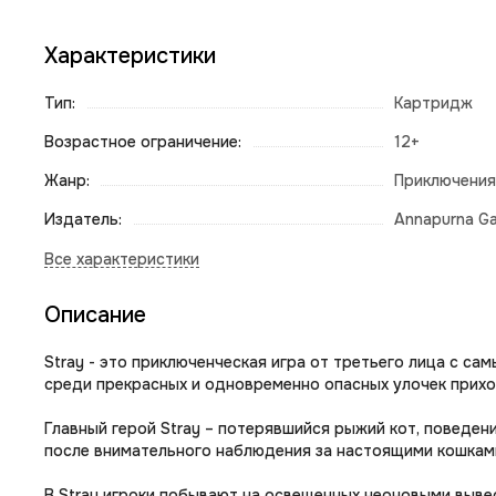
Характеристики
Тип:
Картридж
Возрастное ограничение:
12+
Жанр:
Приключения
Издатель:
Annapurna G
Описание
Stray - это приключенческая игра от третьего лица с с
среди прекрасных и одновременно опасных улочек прихо
Главный герой Stray – потерявшийся рыжий кот, поведен
после внимательного наблюдения за настоящими кошками
В Stray игроки побывают на освещенных неоновыми вывес