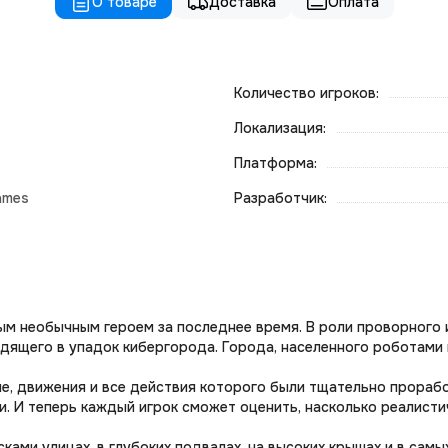
О товаре
Доставка
Оплата
Количество игроков:
Локализация:
Платформа:
ames
Разработчик:
амым необычным героем за последнее время. В роли проворного
дящего в упадок кибергорода. Города, населенного роботами 
ие, движения и все действия которого были тщательно прораб
. И теперь каждый игрок сможет оценить, насколько реалисти
ками улицах, в глубоких подвалах, на высоких крышах и в сам