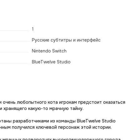
1
Русские субтитры и интерфейс
Nintendo Switch
BlueTwelve Studio
 и очень любопытного кота игрокам предстоит оказаться
и хранящего какую-то мрачную тайну.
отаны разработчиками из команды BlueTwelve Studio
чным получился ключевой персонаж этой истории.
ых мрачных подворотнях высокотехнологичного города.