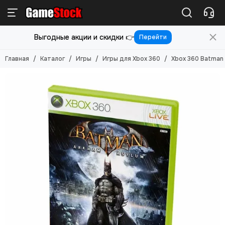
Игры
Выгодные акции и скидки 👉
Перейти
Смотреть все товары
Игры для PlayStation 5
Главная
Каталог
Игры
Игры для Xbox 360
Xbox 360 Batman 
Игры для PlayStation 4
Игры для PlayStation 3
Игры для PlayStation 2
Игры для Nintendo Switch 2
Игры для Nintendo Switch
Игры для Nintendo 3DS
Игры для Xbox ONE/SERIES S/X
Игры для Xbox Original
Игры для Xbox 360
Игры для Sony PS Vita
Игры для Sony PSP
Игры (Картриджи) для 8-бит
Игры (картриджи) для Sega Mega Drive 16-бит
Игры под VR