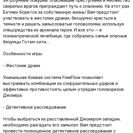
Хитроумные ловушки, опаснейшие преступники и множество
свирепых врагов преграждают путь к спасению. На этот раз
Бэтмен борется за собственную жизнь! Вам предстоит
участвовать в жестоких драках, бесшумно красться в
темноте и решать замысловатые головоломки, используя
спецсредства из арсенала героя. И все это — в
психиатрической лечебнице, где собрались самые опасные
безумцы Готэм-сити…
Особенности игры:
- Жестокие драки
Уникальная боевая система FreeFlow позволяет
выстраивать комбинации из сокрушительных ударов и
эффективно противостоять целым отрядам головорезов
Джокера.
- Детективное расследование
Чтобы выбраться из расставленной Джокером западни,
необходимо разгадать его замысел. Вам предстоит
провести полноценное детективное расследование с