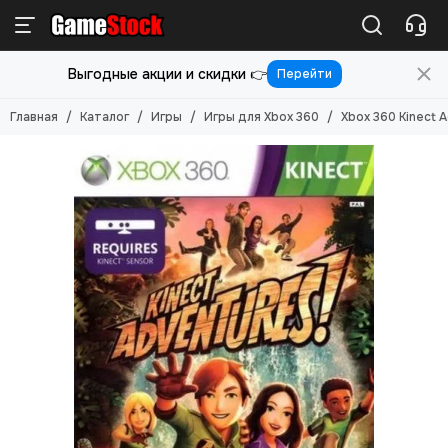
Игры
Выгодные акции и скидки 👉
Перейти
Смотреть все товары
Игры для PlayStation 5
Главная
Каталог
Игры
Игры для Xbox 360
Xbox 360 Kinect 
Игры для PlayStation 4
Игры для PlayStation 3
Игры для PlayStation 2
Игры для Nintendo Switch 2
Игры для Nintendo Switch
Игры для Nintendo 3DS
Игры для Xbox ONE/SERIES S/X
Игры для Xbox Original
Игры для Xbox 360
Игры для Sony PS Vita
Игры для Sony PSP
Игры (Картриджи) для 8-бит
Игры (картриджи) для Sega Mega Drive 16-бит
Игры под VR