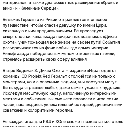
материалов, а также два сюжетных расширения: «Кровь и
вино» и «Каменные Сердца».
Ведьмак Геральта из Ривии отправляется в опасное
путешествие, чтобы спасти девушку по имени Цири,
связанную с ним предназначением. Её преследует
смертоносная кавалькада призрачных всадников «Дикая
охота», уничтожающая всё живое на своём пути! События
разворачиваются на фоне войны, где армия империи
Нильфгаарда победоносным мечом отвоевывает земли,
стремясь расширить свою сферу влияния.
В игре Ведьмак 3: Дикая Охота — издание «Игра года» от
команды CD Projekt Red Геральт столкнётся не только с
монстрами, но и с опасными людьми, чьи поступки могут
быть куда страшнее любых, даже самых ужасных чудовищ.
Исследуя масштабную карту, наполненную интересными
местами и событиями, вы сможете провести в игре сотни
часов, наслаждаясь увлекательной историей, динамичными
схватками и колоритными героями.
Не каждая игра для PS4 и XOne сможет похвастаться столь