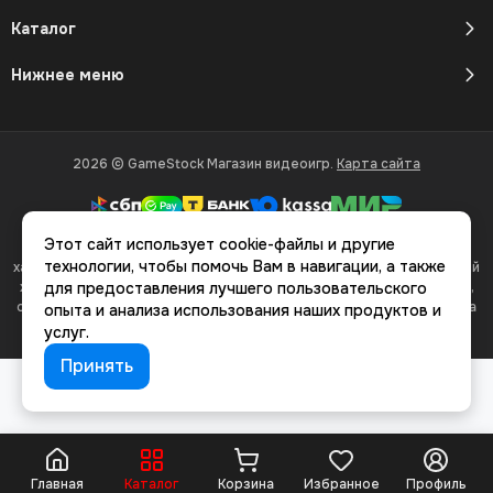
Каталог
Нижнее меню
2026 © GameStock Магазин видеоигр.
Карта сайта
Этот сайт использует cookie-файлы и другие
Вся представленная на сайте информация, касающаяся
технологии, чтобы помочь Вам в навигации, а также
характеристик, стоимости товаров и услуг, носит информационный
характер и ни при каких условиях не является публичной офертой,
для предоставления лучшего пользовательского
определяемой положениями Статьи 437(2) Гражданского кодекса
опыта и анализа использования наших продуктов и
РФ.
услуг.
Принять
Главная
Каталог
Корзина
Избранное
Профиль