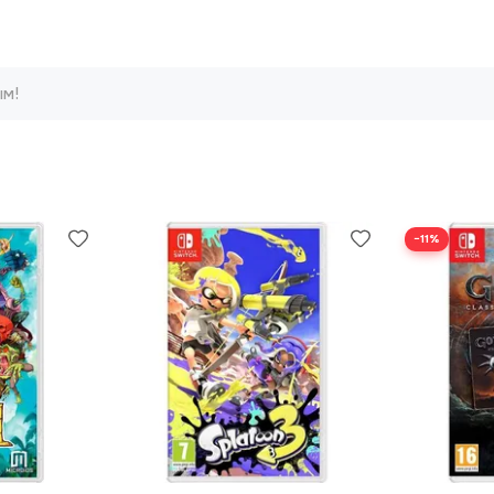
ым!
−11%