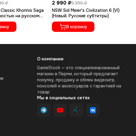
2 990 ₽
2 
90 ₽
3 390 ₽
Classic Khorinis Saga
NSW Sid Meier's Civilization 6 (VI)
NS
ностью на русском
(Новый, Русские субтитры)
(Н
зину
В корзину
О компании
GameStock — это специализированный
магазин в Перми, который предлагает
ие
покупку, продажу и обмен видеоигр,
консолей и аксессуаров с гарантией на
товар
Мы в социальных сетях