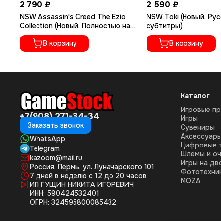
2 790 ₽
2 590 ₽
NSW Assassin's Creed The Ezio
NSW Toki (Новый, Рус
Collection (Новый, Полностью на
субтитры)
русском языке)
В корзину
В корзину
Каталог
Игровые пр
+7(908) 271-34-34
Игры
Заказать звонок
Сувениры
Аксессуар
WhatsApp
Цифровые 
Telegram
Шлемы и оч
kazoom@mail.ru
Игры на дв
Россия, Пермь, ул. Луначарского 101
Фототехни
7 дней в неделю с 12 до 20 часов
MOZA
ИП ГУЩИН НИКИТА ИГОРЕВИЧ
ИНН: 590424532401
ОГРН: 324595800085432