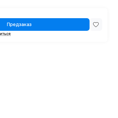
Предзаказ
иться