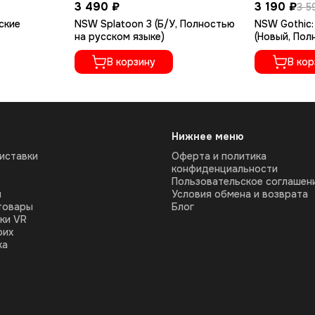
3 490 ₽
3 190 ₽
3 5
ские
NSW Splatoon 3 (Б/У, Полностью
NSW Gothic: 
на русском языке)
(Новый, Пол
языке)
В корзину
В кор
Нижнее меню
иставки
Оферта и политика
конфиденциальности
Пользовательское соглашен
ы
Условия обмена и возврата
товары
Блог
ки VR
оих
ка