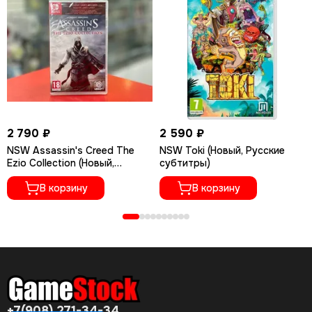
2 790 ₽
2 590 ₽
NSW Assassin's Creed The
NSW Toki (Новый, Русские
Ezio Collection (Новый,
субтитры)
Полностью на русском
языке)
В корзину
В корзину
+7(908) 271-34-34