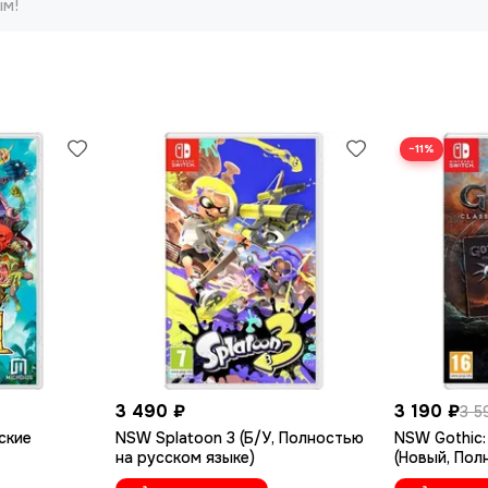
ым!
−11%
3 490 ₽
3 190 ₽
3 5
ские
NSW Splatoon 3 (Б/У, Полностью
NSW Gothic: 
на русском языке)
(Новый, Пол
языке)