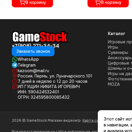
В корзину
В корзину
Каталог
Игровые пр
+7(908) 271-34-34
Игры
Заказать звонок
Сувениры
Аксессуар
WhatsApp
Цифровые 
Telegram
Шлемы и оч
kazoom@mail.ru
Игры на дв
Россия, Пермь, ул. Луначарского 101
Фототехни
7 дней в неделю с 12 до 20 часов
MOZA
ИП ГУЩИН НИКИТА ИГОРЕВИЧ
ИНН: 590424532401
ОГРН: 324595800085432
Этот сайт ис
2026 © GameStock Магазин видеоигр.
Карта сайта
в навигации,
и анализа ис
Вся представленная на сайте информация, касающаяся характери