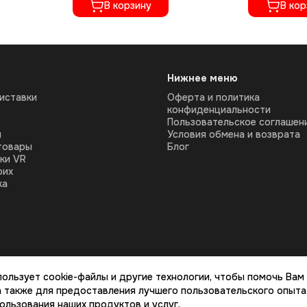
В корзину
В кор
Нижнее меню
иставки
Оферта и политика
конфиденциальности
Пользовательское соглашен
ы
Условия обмена и возврата
товары
Блог
ки VR
оих
ка
пользует cookie-файлы и другие технологии, чтобы помочь Вам
 а также для предоставления лучшего пользовательского опыта
пользования наших продуктов и услуг.
стик, стоимости товаров и услуг, носит информационный характер и ни