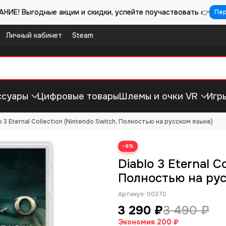
НИЕ! Выгодные акции и скидки, успейте поучаствовать 👉
Пе
Личный кабинет
Steam
ссуары
Цифровые товары
Шлемы и очки VR
Игр
o 3 Eternal Collection (Nintendo Switch, Полностью на русском языке)
−6%
Diablo 3 Eternal C
Полностью на рус
Артикул:
00370
3 290 ₽
3 490 ₽
Экономия
200 ₽