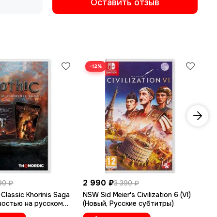
Оставить отзыв
−12%
−
2 990 ₽
2 
90 ₽
3 390 ₽
Classic Khorinis Saga
NSW Sid Meier's Civilization 6 (VI)
NS
ностью на русском
(Новый, Русские субтитры)
(Н