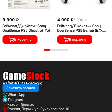
9 990 ₽
4 990 ₽
5 990 ₽
Геймпад/Джойстик Sony
Геймпад/Джойстик Sony
DualSense PS5 Ghost of Yotei
DualSense PS5 Белый (Б/У,
Gold (Limited Edition)
Датчики холла)
В корзину
В корзину
+7(908) 271-34-34
Заказать звонок
WhatsApp
Telegram
kazoom@mail.ru
Россия, Пермь, ул. Луначарского 101