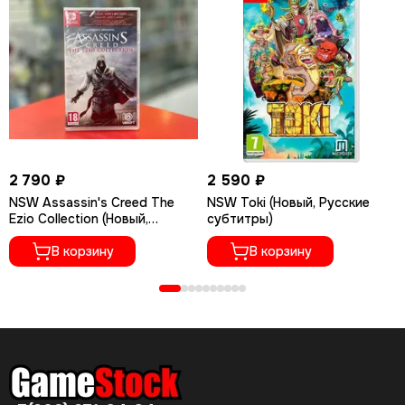
2 790 ₽
2 590 ₽
NSW Assassin's Creed The
NSW Toki (Новый, Русские
Ezio Collection (Новый,
субтитры)
Полностью на русском
языке)
В корзину
В корзину