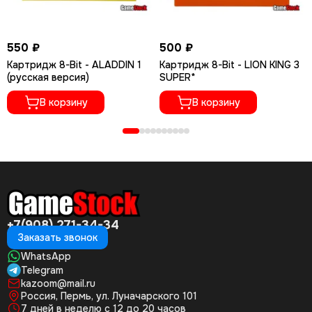
23. Contra 1
24. Contra 2
550 ₽
500 ₽
25. Contra Force
Картридж 8-Bit - ALADDIN 1
Картридж 8-Bit - LION KING 3
(русская версия)
SUPER*
26. Final Mission
В корзину
В корзину
27. Kage
28. Super Mario Bros
29. Super Mario 2
30. Super Mario 3
+7(908) 271-34-34
31. Dr.Mario
Заказать звонок
WhatsApp
32. Mario Bros
Telegram
kazoom@mail.ru
33. Nekketsu Dodgeball Bu
Россия, Пермь, ул. Луначарского 101
7 дней в неделю с 12 до 20 часов