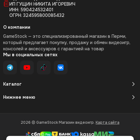
34. Densetsu
ИП ГУЩИН НИКИТА ИГОРЕВИЧ
ИНН: 590424532401
35. Downtown
ОГРН: 324595800085432
36. Dunk Heroes
О компании
GameStock — это специализированный магазин в Перми,
37. Nekketsu Hockey
который предлагает покупку, продажу и обмен видеоигр,
консолей и аксессуаров с гарантией на товар
38. Zenin Shuugou
Мы в социальных сетях
39. Nekketsu Monogatari
40. Harukanaru Kin
Каталог
41. Nekketsu Soccer
Нижнее меню
42. Ninja Gaiden 1
43. Ninja Gaiden 2
2026 © GameStock Магазин видеоигр.
Карта сайта
44. Ninja Gaiden 3
45. Ninja Crusaders