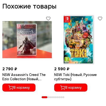
Похожие товары
2 790 ₽
2 590 ₽
NSW Assassin's Creed The
NSW Toki (Новый, Русские
Ezio Collection (Новый,
субтитры)
Полностью на русском
языке)
В корзину
В корзину