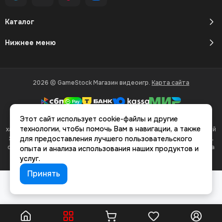
Каталог
Нижнее меню
2026 © GameStock Магазин видеоигр.
Карта сайта
Этот сайт использует cookie-файлы и другие
Вся представленная на сайте информация, касающаяся
технологии, чтобы помочь Вам в навигации, а также
характеристик, стоимости товаров и услуг, носит информационный
характер и ни при каких условиях не является публичной офертой,
для предоставления лучшего пользовательского
определяемой положениями Статьи 437(2) Гражданского кодекса
опыта и анализа использования наших продуктов и
РФ.
услуг.
Принять