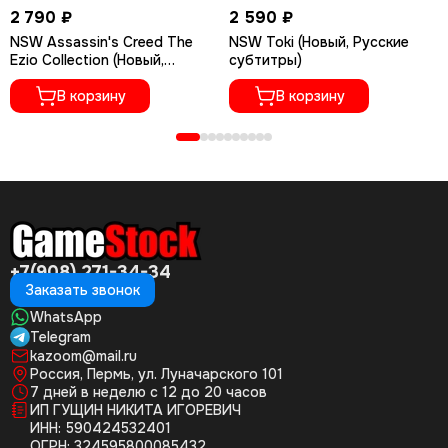
2 790 ₽
2 590 ₽
NSW Assassin's Creed The
NSW Toki (Новый, Русские
Ezio Collection (Новый,
субтитры)
Полностью на русском
языке)
В корзину
В корзину
+7(908) 271-34-34
Заказать звонок
WhatsApp
Telegram
kazoom@mail.ru
Россия, Пермь, ул. Луначарского 101
7 дней в неделю с 12 до 20 часов
ИП ГУЩИН НИКИТА ИГОРЕВИЧ
ИНН: 590424532401
ОГРН: 324595800085432