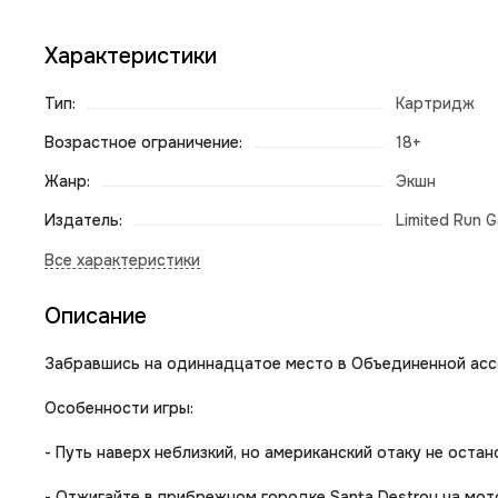
Характеристики
Тип:
Картридж
Возрастное ограничение:
18+
Жанр:
Экшн
Издатель:
Limited Run 
Описание
Забравшись на одиннадцатое место в Объединенной ассо
Особенности игры:
- Путь наверх неблизкий, но американский отаку не остан
- Отжигайте в прибрежном городке Santa Destroy на мото