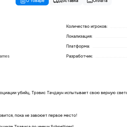
О товаре
Доставка
Оплата
Количество игроков:
Локализация:
Платформа:
Games
Разработчик:
циации убийц, Трэвис Тачдаун испытывает свою верную светов
овится, пока не завоюет первое место!
цикле Трэвиса по имени Schpeltiger!