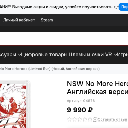
НИЕ! Выгодные акции и скидки, успейте поучаствовать 👉
Пе
Личный кабинет
Steam
ссуары
Цифровые товары
Шлемы и очки VR
Игр
o More Heroes (Limited Run) (Новый, Английская версия)
NSW No More Heroe
Английская верси
Артикул:
04876
9 990 ₽
Оставить отзыв