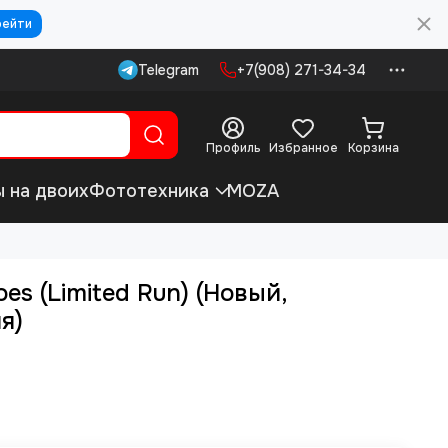
рейти
Telegram
+7(908) 271-34-34
Профиль
Избранное
Корзина
ы на двоих
Фототехника
MOZA
s (Limited Run) (Новый,
я)