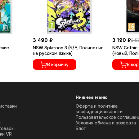
3 490 ₽
3 190 ₽
3 5
ские
NSW Splatoon 3 (Б/У, Полностью
NSW Gothic: 
на русском языке)
(Новый, Пол
языке)
В корзину
В кор
Нижнее меню
иставки
Оферта и политика
конфиденциальности
Пользовательское соглашен
ы
Условия обмена и возврата
товары
Блог
ки VR