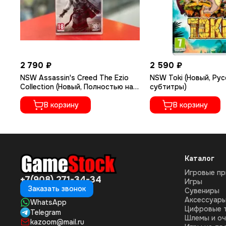
2 790 ₽
2 590 ₽
NSW Assassin's Creed The Ezio
NSW Toki (Новый, Рус
Collection (Новый, Полностью на
субтитры)
русском языке)
В корзину
В корзину
Каталог
Игровые пр
+7(908) 271-34-34
Игры
Заказать звонок
Сувениры
Аксессуар
WhatsApp
Цифровые 
Telegram
Шлемы и оч
kazoom@mail.ru