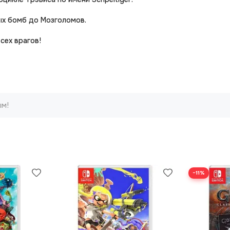
ых бомб до Мозголомов.
сех врагов!
ым!
−11%