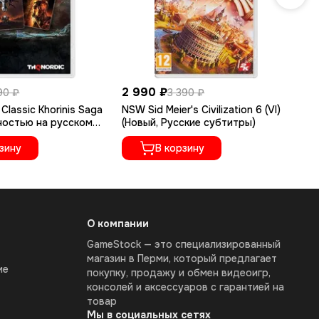
2 990 ₽
2 
90 ₽
3 390 ₽
Classic Khorinis Saga
NSW Sid Meier's Civilization 6 (VI)
NS
ностью на русском
(Новый, Русские субтитры)
(Н
зину
В корзину
О компании
GameStock — это специализированный
магазин в Перми, который предлагает
ие
покупку, продажу и обмен видеоигр,
консолей и аксессуаров с гарантией на
товар
Мы в социальных сетях