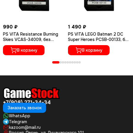
990 ₽
1 490 ₽
PS VITA Resistance Burning
PS VITA LEGO Batman 2 DC
Skies VCAS-34009, без
Super Heroes PCSB-00133, без
коробки
коробки
В корзину
В корзину
+7(908) 271-34-34
Заказать звонок
WhatsApp
Telegram
kazoom@mail.ru
Россия, Пермь, ул. Луначарского 101