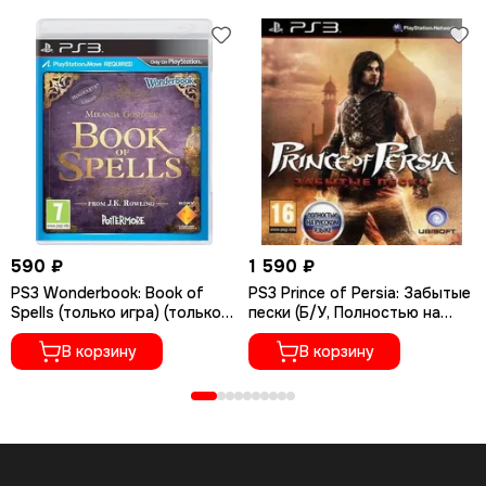
590 ₽
1 590 ₽
PS3 Wonderbook: Book of
PS3 Prince of Persia: Забытые
Spells (только игра) (только
пески (Б/У, Полностью на
для PS Move) (Б/У,
русском языке, BLES-00906)
Полностью на русском языке,
В корзину
В корзину
BCES-01531)