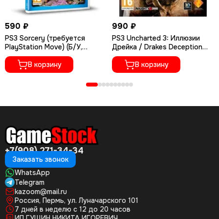
590 ₽
990 ₽
PS3 Sorcery (требуется
PS3 Uncharted 3: Иллюзии
PlayStation Move) (Б/У,
Дрейка / Drakes Deception
Английская версия, BCES-
GOTY (Б/У, Полностью на
00819)
В корзину
русском языке, BCES-01670)
В корзину
+7(908) 271-34-34
Заказать звонок
WhatsApp
Telegram
kazoom@mail.ru
Россия, Пермь, ул. Луначарского 101
7 дней в неделю с 12 до 20 часов
ИП ГУЩИН НИКИТА ИГОРЕВИЧ