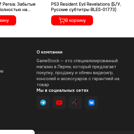
f Persia: Забытые
PS3 Resident Evil Revelations (Б/У,
PS
 Полностью на
Русские субтитры BLES-01773)
Ze
ке, BLES-00906)
BL
зину
В корзину
О компании
GameStock — это специализированный
магазин в Перми, который предлагает
ие
покупку, продажу и обмен видеоигр,
консолей и аксессуаров с гарантией на
товар
Мы в социальных сетях