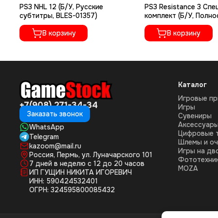
PS3 NHL 12 (Б/У, Русские
PS3 Resistance 3 Сп
субтитры, BLES-01357)
комплект (Б/У, Полно
русском языке, BCES-
В корзину
В корзину
Каталог
Игровые пр
+7(908) 271-34-34
Игры
Заказать звонок
Сувениры
Аксессуар
WhatsApp
Цифровые 
Telegram
Шлемы и оч
kazoom@mail.ru
Игры на дв
Россия, Пермь, ул. Луначарского 101
Фототехни
7 дней в неделю с 12 до 20 часов
MOZA
ИП ГУЩИН НИКИТА ИГОРЕВИЧ
ИНН: 590424532401
ОГРН: 324595800085432