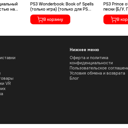
ециальный
PS3 Wonderbook: Book of Spells
PS3 Prince o
стью на
(только игра) (только для PS
пески (Б/У,
01118)
Move) (Б/У, Полностью на
русском язы
русском языке, BCES-01531)
В корзину
В кор
Нижнее меню
иставки
Оферта и политика
конфиденциальности
Пользовательское соглашен
ы
Условия обмена и возврата
товары
Блог
ки VR
оих
ка