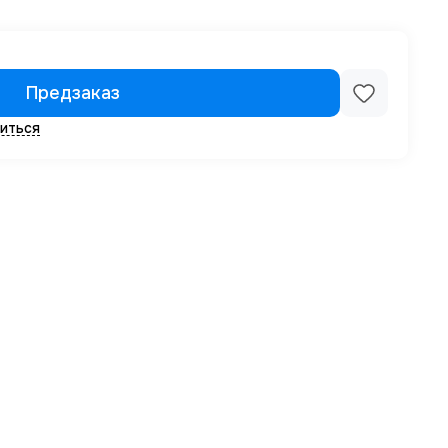
Предзаказ
иться