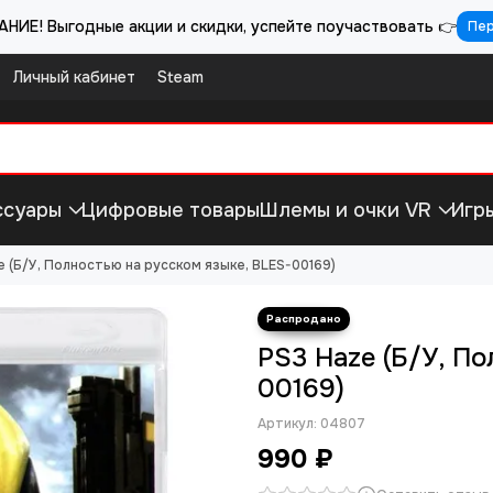
НИЕ! Выгодные акции и скидки, успейте поучаствовать 👉
Пе
Личный кабинет
Steam
ссуары
Цифровые товары
Шлемы и очки VR
Игр
e (Б/У, Полностью на русском языке, BLES-00169)
PS3 Haze (Б/У, П
00169)
Артикул:
04807
990 ₽