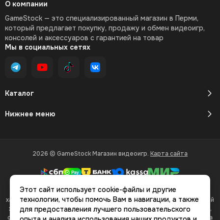
О компании
GameStock — это специализированный магазин в Перми,
который предлагает покупку, продажу и обмен видеоигр,
консолей и аксессуаров с гарантией на товар
Мы в социальных сетях
Каталог
Нижнее меню
2026 © GameStock Магазин видеоигр.
Карта сайта
Этот сайт использует cookie-файлы и другие
Вся представленная на сайте информация, касающаяся
технологии, чтобы помочь Вам в навигации, а также
характеристик, стоимости товаров и услуг, носит информационный
характер и ни при каких условиях не является публичной офертой,
для предоставления лучшего пользовательского
определяемой положениями Статьи 437(2) Гражданского кодекса
опыта и анализа использования наших продуктов и