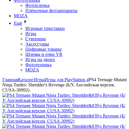
Фототехника
Фотопленка
Плёночные фотоаппараты
MOZA
Ещё
Игровые приставки
Игры
Сувениры
Аксессуары
Цифровые товары
Шлемы и очки VR
Игры на двоих
Фототехника
MOZA
Главная
Каталог
Игры
Игры для PlayStation 4
PS4 Teenage Mutant
Ninja Turtles: Shredder's Revenge (Б/У, Английская версия,
CUSA-30992)