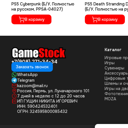
PS5 Cyberpunk (Б/У, Полностью
PS5 Death Stranding D
на русском, PPSA-04027)
(Б/У, Полностью на 
языке, PPSA-01968)
В корзину
В корзину
Каталог
Игровые пр
+7(908) 271-34-34
Игры
Заказать звонок
Сувениры
Аксессуар
WhatsApp
Цифровые 
Telegram
Шлемы и оч
kazoom@mail.ru
Игры на дв
Россия, Пермь, ул. Луначарского 101
Фототехни
7 дней в неделю с 12 до 20 часов
MOZA
ИП ГУЩИН НИКИТА ИГОРЕВИЧ
ИНН: 590424532401
ОГРН: 324595800085432