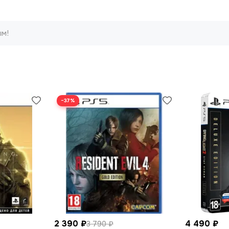
ым!
−37%
2 390 ₽
4 490 ₽
3 790 ₽