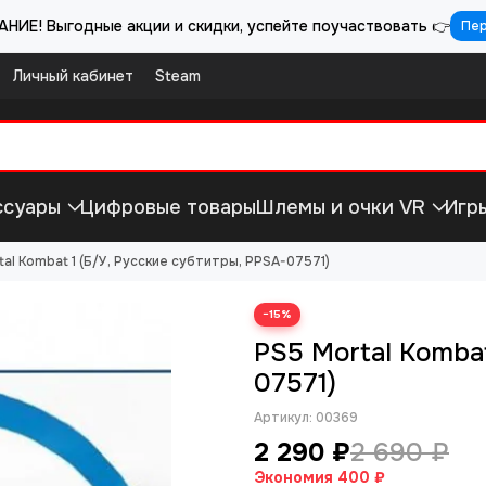
НИЕ! Выгодные акции и скидки, успейте поучаствовать 👉
Пе
Личный кабинет
Steam
ссуары
Цифровые товары
Шлемы и очки VR
Игр
tal Kombat 1 (Б/У, Русские субтитры, PPSA-07571)
−15%
PS5 Mortal Kombat
07571)
Артикул:
00369
2 290 ₽
2 690 ₽
Экономия
400 ₽