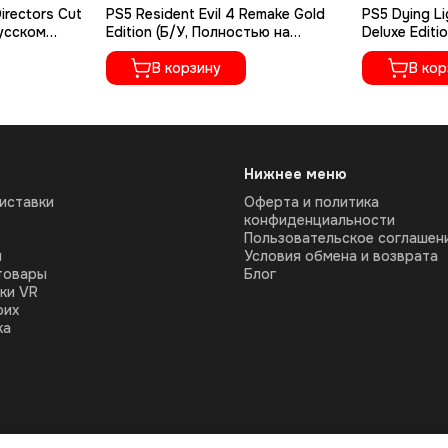
irectors Cut
PS5 Resident Evil 4 Remake Gold
PS5 Dying Li
русском
Edition (Б/У, Полностью на
Deluxe Editi
русском языке, PPSA-07412)
русском яз
В корзину
В кор
Нижнее меню
иставки
Оферта и политика
конфиденциальности
Пользовательское соглашен
ы
Условия обмена и возврата
товары
Блог
ки VR
оих
ка