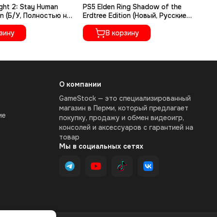
ght 2: Stay Human
PS5 Elden Ring Shadow of the
PS
on (Б/У, Полностью на
Erdtree Edition (Новый, Русские
Ру
ыке, PPSA-02262)
субтитры, PPSA-04609)
зину
В корзину
О компании
GameStock — это специализированный
магазин в Перми, который предлагает
ие
покупку, продажу и обмен видеоигр,
консолей и аксессуаров с гарантией на
товар
Мы в социальных сетях