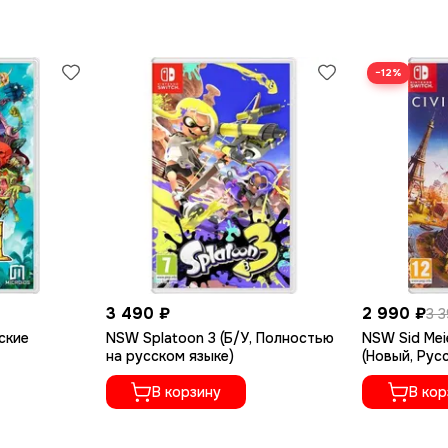
ий (в игре они называются Fit Skill или Minigame). Объединя
 и эффективный тренировочный план, который поможет вам вы
−12%
kill и Minigame можно найти на вкладке Recommended, но мы т
к упражнений, и в зависимости от вашего уровня готовности 
3 490 ₽
2 990 ₽
3 
ские
NSW Splatoon 3 (Б/У, Полностью
NSW Sid Meier
на русском языке)
(Новый, Рус
В корзину
В кор