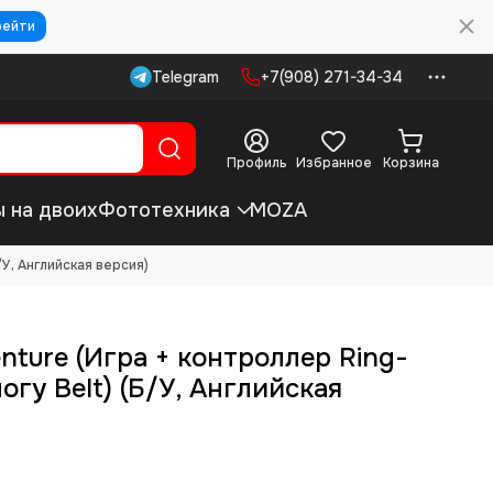
рейти
Telegram
+7(908) 271-34-34
Профиль
Избранное
Корзина
ы на двоих
Фототехника
MOZA
/У, Английская версия)
nture (Игра + контроллер Ring-
огу Belt) (Б/У, Английская