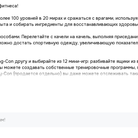
фитнеса!
ее 100 уровней в 20 мирах и сражаться с врагами, используя 
пыта и собирать ингредиенты для восстанавливающих здоровье
обами. Перелетайте с качели на качель, выполняя приседания,
е можно достать спортивную одежду, увеличивающую показател
-Con другу и выбирайте из 12 мини-игр: разбивайте ящики из 
 вы можете создавать собственные тренировочные программы,
-Con (продается отдельно) вы даже можете отслеживать такие
ксессуар Ring-Con со вставленным контроллером Joy-Con (прод
чтобы набрать повторения. Позднее вы можете синхронизирова
го персонажа. Не теряйте мотивацию и получайте награды – в и
ите тренировки на новый уровень с нашим гидом по режиму C
ым!
улярные занятия фитнесом или просто отдохнуть от основного 