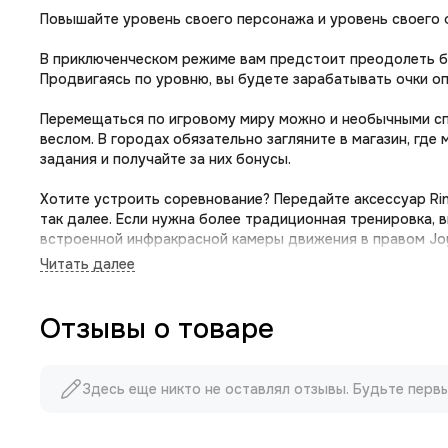
Повышайте уровень своего персонажа и уровень своего 
В приключенческом режиме вам предстоит преодолеть бол
Продвигаясь по уровню, вы будете зарабатывать очки о
Перемещаться по игровому миру можно и необычными спос
веслом. В городах обязательно загляните в магазин, гд
задания и получайте за них бонусы.
Хотите устроить соревнование? Передайте аксессуар Ring
так далее. Если нужна более традиционная тренировка,
встроенной инфракрасной камеры движения в правом Joy
калорий за тренировку.
Если и этого покажется мало, вы можете использовать а
свободная минутка? Сжимайте и растягивайте Ring-Con, 
Отзывы о товаре
повторения в очки опыта или игровые предметы для свое
Индивидуальные тренировки! Занимайтесь дома и вывед
Здесь еще никто не оставлял отзывы. Будьте перв
Хотите более плотно интегрировать Ring-Con в свои рег
Adventure и составляйте собственный план тренировок.