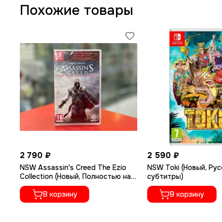
Похожие товары
В этом режиме у вас будет доступ ко множеству упражнен
нужную группу мышц. Так вы сможете составить простой
поддерживать мотивацию на высоком уровне.
Генерируемые случайным образом блоки упражнений Fit S
программ. За одну тренировку можно выполнить один бло
2 790 ₽
2 590 ₽
NSW Assassin's Creed The Ezio
NSW Toki (Новый, Рус
Collection (Новый, Полностью на
субтитры)
русском языке)
В корзину
В корзину