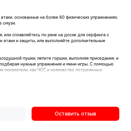
атаки, основанные на более 60 физических упражнениях.
 смузи.
 или сплавляйтесь по реке на доске для серфинга с
и атаки и защиты, или выполняйте дополнительные
воздушной пушки; лепите горшки, выполняя приседания, и
 подбирая нужные упражнения и мини-игры. С помощью
 показатели, как ЧСС и количество потраченных
ается отдельно) без Nintendo Switch. Выдалась
ть Ring-Con с игрой и конвертировать накопленные
гре и за ее пределами!
ustom
Оставить отзыв
приключения? Тогда открывайте режим Custom в Ring Fit