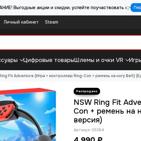
НИЕ! Выгодные акции и скидки, успейте поучаствовать 👉
Пе
Личный кабинет
Steam
ссуары
Цифровые товары
Шлемы и очки VR
Игр
ing Fit Adventure (Игра + контроллер Ring-Con + ремень на ногу Belt) (Б
NSW Ring Fit Adve
Con + ремень на н
версия)
Артикул:
05384
4 990 ₽