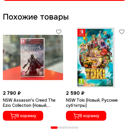
Похожие товары
2 790 ₽
2 590 ₽
NSW Assassin's Creed The
NSW Toki (Новый, Русские
Ezio Collection (Новый,
субтитры)
Полностью на русском
языке)
В корзину
В корзину