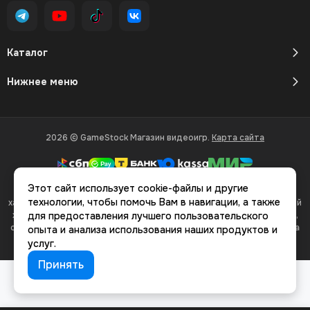
Каталог
Нижнее меню
2026 © GameStock Магазин видеоигр.
Карта сайта
Этот сайт использует cookie-файлы и другие
Вся представленная на сайте информация, касающаяся
технологии, чтобы помочь Вам в навигации, а также
характеристик, стоимости товаров и услуг, носит информационный
характер и ни при каких условиях не является публичной офертой,
для предоставления лучшего пользовательского
определяемой положениями Статьи 437(2) Гражданского кодекса
опыта и анализа использования наших продуктов и
РФ.
услуг.
Принять