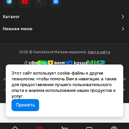
Каталог
Нижнее меню
2026 © GameStock Магазин видеоигр.
Карта сайта
Этот сайт использует cookie-файлы и другие
Вся представленная на сайте информация, касающаяся
технологии, чтобы помочь Вам в навигации, а также
характеристик, стоимости товаров и услуг, носит информационный
характер и ни при каких условиях не является публичной офертой,
для предоставления лучшего пользовательского
определяемой положениями Статьи 437(2) Гражданского кодекса
опыта и анализа использования наших продуктов и
РФ.
услуг.
Принять