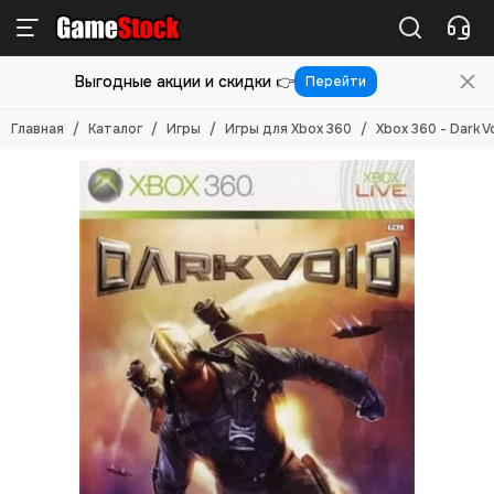
Игры
Выгодные акции и скидки 👉
Перейти
Смотреть все товары
Игры для PlayStation 5
Главная
Каталог
Игры
Игры для Xbox 360
Xbox 360 - Dark V
Игры для PlayStation 4
Игры для PlayStation 3
Игры для PlayStation 2
Игры для Nintendo Switch 2
Игры для Nintendo Switch
Игры для Nintendo 3DS
Игры для Xbox ONE/SERIES S/X
Игры для Xbox Original
Игры для Xbox 360
Игры для Sony PS Vita
Игры для Sony PSP
Игры (Картриджи) для 8-бит
Игры (картриджи) для Sega Mega Drive 16-бит
Игры под VR