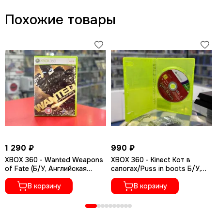
Похожие товары
1 290 ₽
990 ₽
XBOX 360 - Wanted Weapons
XBOX 360 - Kinect Кот в
of Fate (Б/У, Английская
сапогах/Puss in boots Б/У,
версия)
Без обложки (Русские
В корзину
субтитры)
В корзину