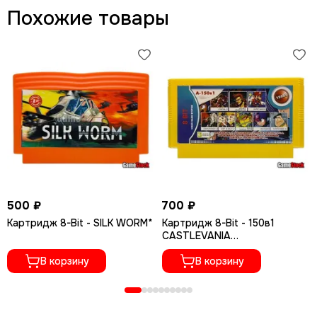
Похожие товары
500 ₽
700 ₽
Картридж 8-Bit - SILK WORM*
Картридж 8-Bit - 150в1
CASTLEVANIA
1,2+S.MARIO+CHIP & DALE
В корзину
1,2+N.TURTLES
В корзину
1,2,3,4+CONTRA+FLINTSTONE
S 1,2+..