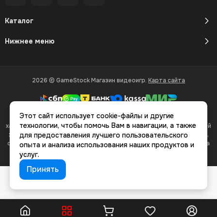
Каталог
Нижнее меню
2026 © GameStock Магазин видеоигр.
Карта сайта
Этот сайт использует cookie-файлы и другие
Вся представленная на сайте информация, касающаяся
технологии, чтобы помочь Вам в навигации, а также
характеристик, стоимости товаров и услуг, носит информационный
характер и ни при каких условиях не является публичной офертой,
для предоставления лучшего пользовательского
определяемой положениями Статьи 437(2) Гражданского кодекса
опыта и анализа использования наших продуктов и
РФ.
услуг.
Принять