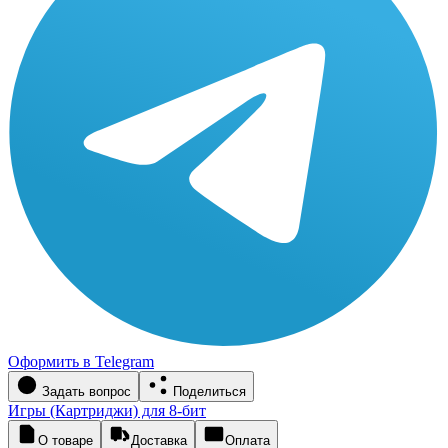
Оформить в Telegram
Задать вопрос
Поделиться
Игры (Картриджи) для 8-бит
О товаре
Доставка
Оплата