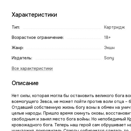
Характеристики
Тип:
Картридж
Возрастное ограничение:
18+
Жанр:
Экшн
Издатель:
Sony
Описание
Нет силы, которая могла бы остановить великого бога 
всемогущего Зевса, не может пойти против воли отца – 
Отдавший собственную жизнь богу воны в обмен на унич
целые народы. Пришло время скинуть оковы, восстановит
свободным и занял место бога войны. Но непобедимый Кр
кровожадного бога. Теперь наш герой сам обрушивает на
уничтожил, покровитель Спарты собирается сделать то,