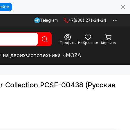
рейти
Telegram
+7(908) 271-34-34
Профиль
Избранное
Корзина
ы на двоих
Фототехника
MOZA
r Collection PCSF-00438 (Русские