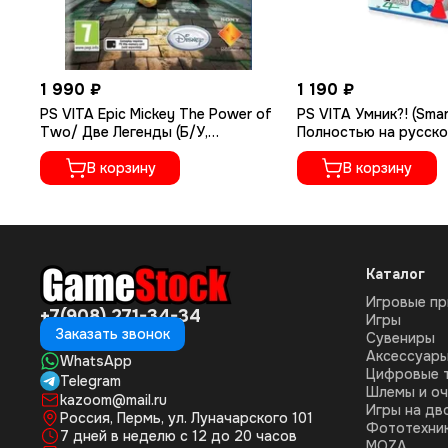
1 990 ₽
1 190 ₽
PS VITA Epic Mickey The Power of
PS VITA Умник?! (Smart
Two/ Две Легенды (Б/У,
Полностью на русско
Полностью на русском языке,
PCSF-00217)
PCSF-00308)
В корзину
В корзину
Каталог
Игровые пр
+7(908) 271-34-34
Игры
Заказать звонок
Сувениры
Аксессуар
WhatsApp
Цифровые 
Telegram
Шлемы и оч
kazoom@mail.ru
Игры на дв
Россия, Пермь, ул. Луначарского 101
Фототехни
7 дней в неделю с 12 до 20 часов
MOZA