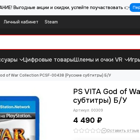
НИЕ! Выгодные акции и скидки, успейте поучаствовать 👉
Пе
Личный кабинет
Steam
ссуары
Цифровые товары
Шлемы и очки VR
Игр
God of War Collection PCSF-00438 (Русские субтитры) Б/У
PS VITA God of Wa
субтитры) Б/У
Артикул:
00309
4 490 ₽
Оставить отзыв