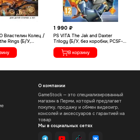
1 990 ₽
89
O Властелин Колец /
PS VITA The Jak and Daxter
PS
the Rings (Б/У,
Trilogy (Б/У, без коробки, PCSF-
(А
титры, PCSB-00125)
00247)
зину
В корзину
О компании
GameStock — это специализированный
магазин в Перми, который предлагает
ие
покупку, продажу и обмен видеоигр,
консолей и аксессуаров с гарантией на
товар
Мы в социальных сетях