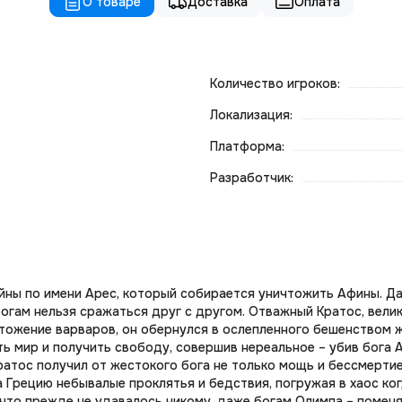
О товаре
Доставка
Оплата
Количество игроков:
Локализация:
Платформа:
Разработчик:
войны по имени Арес, который собирается уничтожить Афины. Д
богам нельзя сражаться друг с другом. Отважный Кратос, вели
тожение варваров, он обернулся в ослепленного бешенством 
ь мир и получить свободу, совершив нереальное – убив бога Ар
атос получил от жестокого бога не только мощь и бессмертие
 Грецию небывалые проклятья и бедствия, погружая в хаос ког
 что прежде не удавалось никому, даже богам Олимпа – помен