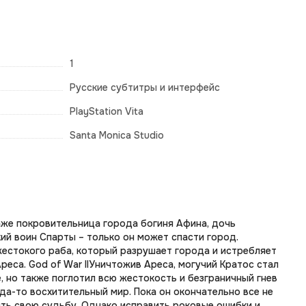
1
Русские субтитры и интерфейс
PlayStation Vita
Santa Monica Studio
аже покровительница города богиня Афина, дочь
кий воин Спарты – только он может спасти город.
жестокого раба, который разрушает города и истребляет
еса. God of War IIУничтожив Ареса, могучий Кратос стал
, но также поглотил всю жестокость и безграничный гнев
да-то восхитительный мир. Пока он окончательно все не
ять свою судьбу. Однако исправить роковые ошибки и