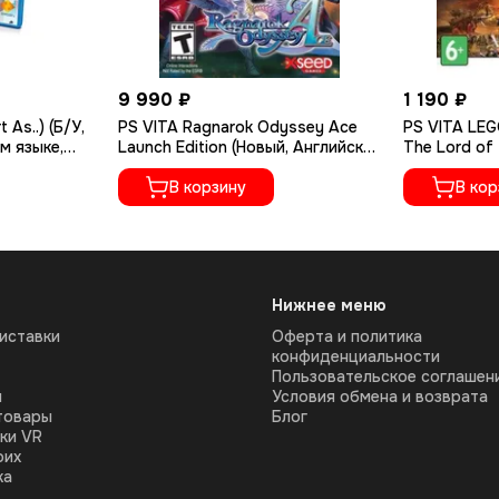
9 990 ₽
1 190 ₽
 As..) (Б/У,
PS VITA Ragnarok Odyssey Ace
PS VITA LEG
м языке,
Launch Edition (Новый, Английская
The Lord of 
версия, PCSE-00382)
Русские суб
В корзину
В кор
Нижнее меню
иставки
Оферта и политика
конфиденциальности
Пользовательское соглашен
ы
Условия обмена и возврата
товары
Блог
ки VR
оих
ка