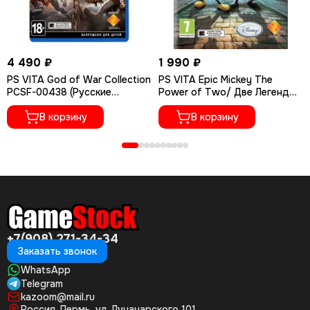
4 490 ₽
1 990 ₽
PS VITA God of War Collection
PS VITA Epic Mickey The
PCSF-00438 (Русские
Power of Two/ Две Легенды
субтитры) Б/У
(Б/У, Полностью на русском
В корзину
языке, PCSF-00308)
В корзину
+7(908) 271-34-34
Заказать звонок
WhatsApp
Telegram
kazoom@mail.ru
Россия, Пермь, ул. Луначарского 101