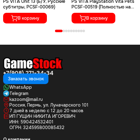
PS VITA Unit 13 (Б/У, Русские
PS VITA PlayStation Vita Pets
субтитры, PCSF-00069)
PCSF-00519 (Полностью на
русском языке) Б/У
В корзину
В корзину
+7(908) 271-34-34
Заказать звонок
WhatsApp
Telegram
kazoom@mail.ru
Россия, Пермь, ул. Луначарского 101
7 дней в неделю с 12 до 20 часов
ИП ГУЩИН НИКИТА ИГОРЕВИЧ
ИНН: 590424532401
ОГРН: 324595800085432
О компании