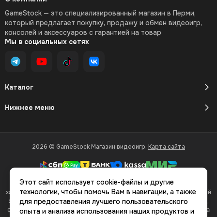
GameStock — это специализированный магазин в Перми,
который предлагает покупку, продажу и обмен видеоигр,
консолей и аксессуаров с гарантией на товар
Мы в социальных сетях
Каталог
Нижнее меню
2026 © GameStock Магазин видеоигр.
Карта сайта
Этот сайт использует cookie-файлы и другие
Вся представленная на сайте информация, касающаяся
технологии, чтобы помочь Вам в навигации, а также
характеристик, стоимости товаров и услуг, носит информационный
характер и ни при каких условиях не является публичной офертой,
для предоставления лучшего пользовательского
определяемой положениями Статьи 437(2) Гражданского кодекса
опыта и анализа использования наших продуктов и