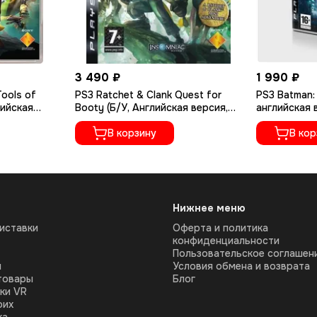
3 490 ₽
1 990 ₽
Tools of
PS3 Ratchet & Clank Quest for
PS3 Batman:
лийская
Booty (Б/У, Английская версия,
английская 
BCES-00301)
В корзину
В кор
Нижнее меню
иставки
Оферта и политика
конфиденциальности
Пользовательское соглашен
ы
Условия обмена и возврата
товары
Блог
ки VR
оих