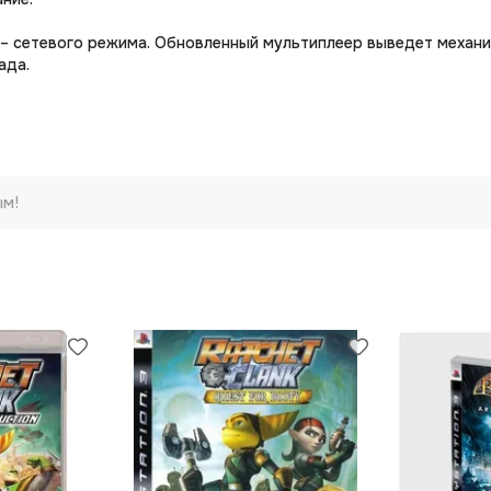
рии – сетевого режима. Обновленный мультиплеер выведет механ
ада.
ым!