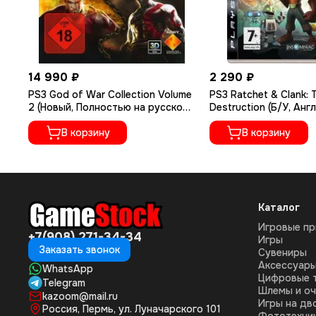
14 990 ₽
2 290 ₽
PS3 God of War Collection Volume
PS3 Ratchet & Clank: 
2 (Новый, Полностью на русском
Destruction (Б/У, Анг
языке, BCES-01277)
версия, BCES-00052)
В корзину
В корзину
Каталог
Игровые пр
+7(908) 271-34-34
Игры
Заказать звонок
Сувениры
Аксессуар
WhatsApp
Цифровые 
Telegram
Шлемы и оч
kazoom@mail.ru
Игры на дв
Россия, Пермь, ул. Луначарского 101