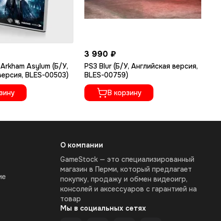
3 990 ₽
2 
 Arkham Asylum (Б/У,
PS3 Blur (Б/У, Английская версия,
PS
версия, BLES-00503)
BLES-00759)
У,
02
зину
В корзину
О компании
GameStock — это специализированный
магазин в Перми, который предлагает
ие
покупку, продажу и обмен видеоигр,
консолей и аксессуаров с гарантией на
товар
Мы в социальных сетях