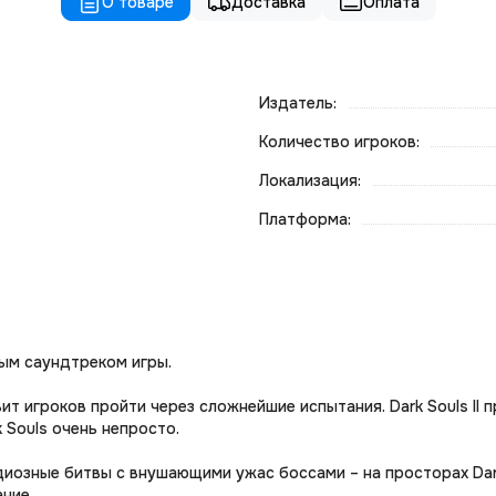
О товаре
Доставка
Оплата
Издатель:
Количество игроков:
Локализация:
Платформа:
ым саундтреком игры.
т игроков пройти через сложнейшие испытания. Dark Souls II 
 Souls очень непросто.
иозные битвы с внушающими ужас боссами – на просторах Dark 
ние.