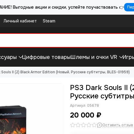
НИЕ! Выгодные акции и скидки, успейте поучаствовать 👉
Пе
Личный кабинет
Steam
ссуары
Цифровые товары
Шлемы и очки VR
Игр
 Souls II (2) Black Armor Edition (Новый, Русские субтитры, BLES-01959)
PS3 Dark Souls II 
Русские субтитры
Артикул:
05678
20 000 ₽
Оставить отзыв