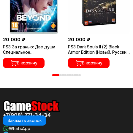
20 000 ₽
20 000 ₽
PS3 За гранью: Две души
PS3 Dark Souls II (2) Black
Специальное
Armor Edition (Новый, Русские
издание/Beyond: Two Souls
субтитры, BLES-01959)
(Новый, Полностью на
В корзину
В корзину
русском языке, BCES-01123)
+7(908) 271-34-34
Заказать звонок
WhatsApp