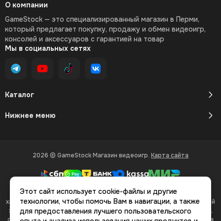
О компании
GameStock — это специализированный магазин в Перми,
который предлагает покупку, продажу и обмен видеоигр,
консолей и аксессуаров с гарантией на товар
Мы в социальных сетях
Каталог
Нижнее меню
2026 © GameStock Магазин видеоигр.
Карта сайта
Этот сайт использует cookie-файлы и другие
Вся представленная на сайте информация, касающаяся
технологии, чтобы помочь Вам в навигации, а также
характеристик, стоимости товаров и услуг, носит информационный
характер и ни при каких условиях не является публичной офертой,
для предоставления лучшего пользовательского
определяемой положениями Статьи 437(2) Гражданского кодекса