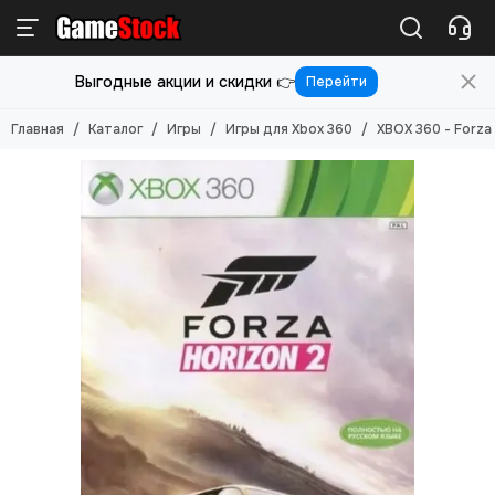
Игры
Выгодные акции и скидки 👉
Перейти
Смотреть все товары
Игры для PlayStation 5
Главная
Каталог
Игры
Игры для Xbox 360
XBOX 360 - Forza
Игры для PlayStation 4
Игры для PlayStation 3
Игры для PlayStation 2
Игры для Nintendo Switch 2
Игры для Nintendo Switch
Игры для Nintendo 3DS
Игры для Xbox ONE/SERIES S/X
Игры для Xbox Original
Игры для Xbox 360
Игры для Sony PS Vita
Игры для Sony PSP
Игры (Картриджи) для 8-бит
Игры (картриджи) для Sega Mega Drive 16-бит
Игры под VR